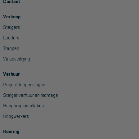
Contact
Aanmelden Inspectiewekker
Verkoop
OVER ONS
Steigers
Vestigingen
Ladders
Trappen
Dealers
Valbeveiliging
Werken bij ons
Product video's
Verhuur
Project toepassingen
Blog
Steiger verhuur en montage
SUPPORT
Hangbruginstallaties
Handleidingen
Hoogwerkers
Tips en trucs
Keuring