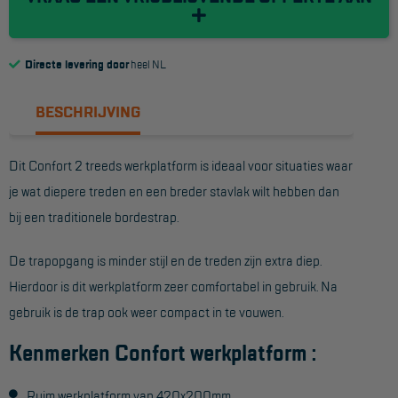
Reddingsmiddelen
Directe levering door
heel NL
ACTIES
BESCHRIJVING
CombiDeals
Dit Confort 2 treeds werkplatform is ideaal voor situaties waar
MAATWERK
je wat diepere treden en een breder stavlak wilt hebben dan
bij een traditionele bordestrap.
VERHUUR
Steigers
De trapopgang is minder stijl en de treden zijn extra diep.
Hierdoor is dit werkplatform zeer comfortabel in gebruik. Na
Rolsteigers
gebruik is de trap ook weer compact in te vouwen.
Schilderstellingen
Kenmerken Confort werkplatform :
Gevelsteigers
Ruim werkplatform van 420x200mm
Steiger overkapping