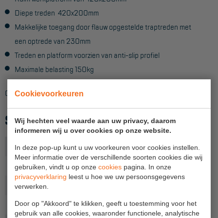
Diepe treden 420x200mm
Hangbruginstallaties
Makkelijke toegang door flauw opgestelde traptreden met
Schilderwerkzaamheden
een optrede van 230mm
Treden en platform voorzien van anti-slip profiel
Gevelrenovatie
Maximale belasting 150kg
Industrieel onderhoud
Geschikt voor intensief gebruik. Voldoet aan NEN-EN 14183
Hoogwerkers
Cookievoorkeuren
Telescoop hoogwerkers
SPECIFICATIES
Wij hechten veel waarde aan uw privacy, daarom
informeren wij u over cookies op onze website.
Knikarmhoogwerkers
Aantal treden
2
In deze pop-up kunt u uw voorkeuren voor cookies instellen.
Spinhoogwerkers
Meer informatie over de verschillende soorten cookies die wij
Werkhoogte (m)
2,5
gebruiken, vindt u op onze
cookies
pagina. In onze
Schaarhoogwerkers
privacyverklaring
leest u hoe we uw persoonsgegevens
Stahoogte (m)
0,47
verwerken.
Masthoogwerkers
Opberglengte (m)
Door op "Akkoord" te klikken, geeft u toestemming voor het
0,70
Autohoogwerkers
gebruik van alle cookies, waaronder functionele, analytische