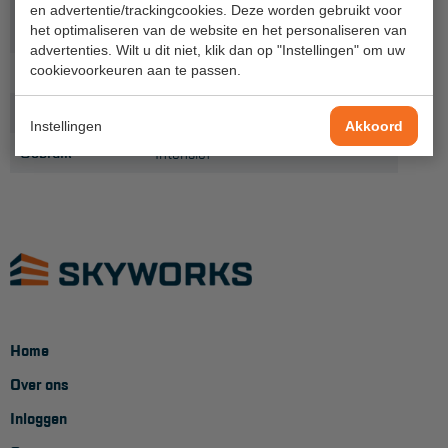
Maximale
en advertentie/trackingcookies. Deze worden gebruikt voor
Project toepassingen
150
belasting (kg)
het optimaliseren van de website en het personaliseren van
advertenties. Wilt u dit niet, klik dan op "Instellingen" om uw
Laagbouw
Gewicht (kg)
cookievoorkeuren aan te passen.
4,1
Hoogbouw
Norm
NEN-EN 14183
Instellingen
Akkoord
Industrie
Gebruik
Intensief
Projectvoorbeelden
KEURING
Keuring en Inspectie
Ladders en trappen
Steigers
Home
Over ons
Valbeveiliging
Inloggen
Reparatie en onderhoud