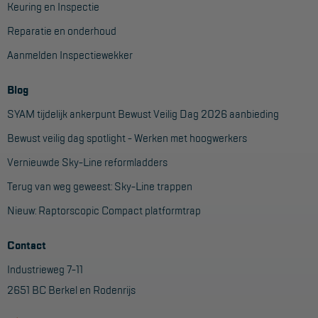
Veelgestelde vragen
Keuring en Inspectie
Wet- en regelgeving
Reparatie en onderhoud
Aanmelden Inspectiewekker
Garantie
Algemene voorwaarden
Blog
Webshop voorwaarden
SYAM tijdelijk ankerpunt Bewust Veilig Dag 2026 aanbieding
Bewust veilig dag spotlight - Werken met hoogwerkers
Vernieuwde Sky-Line reformladders
Terug van weg geweest: Sky-Line trappen
Nieuw: Raptorscopic Compact platformtrap
Contact
Industrieweg 7-11
2651 BC Berkel en Rodenrijs