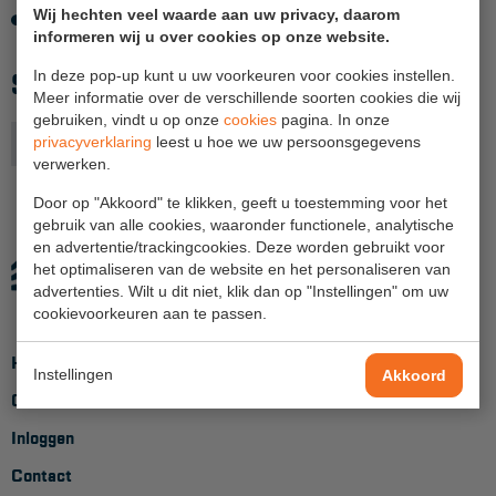
Wij hechten veel waarde aan uw privacy, daarom
Het doek is niet vlamonderhoudend.
informeren wij u over cookies op onze website.
Hangbruginstallaties
In deze pop-up kunt u uw voorkeuren voor cookies instellen.
SPECIFICATIES
Schilderwerkzaamheden
Meer informatie over de verschillende soorten cookies die wij
gebruiken, vindt u op onze
cookies
pagina. In onze
Gevelrenovatie
Uitvoering
privacyverklaring
leest u hoe we uw persoonsgegevens
breedte 305
verwerken.
Industrieel onderhoud
Door op "Akkoord" te klikken, geeft u toestemming voor het
Hoogwerkers
gebruik van alle cookies, waaronder functionele, analytische
en advertentie/trackingcookies. Deze worden gebruikt voor
Telescoop hoogwerkers
het optimaliseren van de website en het personaliseren van
advertenties. Wilt u dit niet, klik dan op "Instellingen" om uw
Knikarmhoogwerkers
cookievoorkeuren aan te passen.
Spinhoogwerkers
Home
Instellingen
Akkoord
Schaarhoogwerkers
Over ons
Masthoogwerkers
Inloggen
Autohoogwerkers
Contact