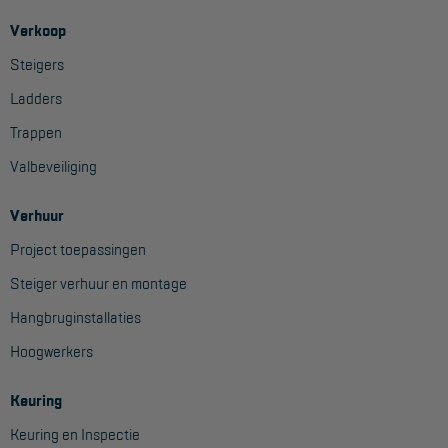
Project toepassingen
Verkoop
Laagbouw
Steigers
Hoogbouw
Ladders
Trappen
Industrie
Valbeveiliging
Projectvoorbeelden
Verhuur
KEURING
Project toepassingen
Keuring en Inspectie
Steiger verhuur en montage
Ladders en trappen
Hangbruginstallaties
Steigers
Hoogwerkers
Valbeveiliging
Keuring
Reparatie en onderhoud
Keuring en Inspectie