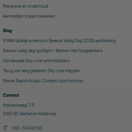
Aanmelden Inspectiewekker
Reparatie en onderhoud
Aanmelden Inspectiewekker
OVER ONS
Blog
Vestigingen
SYAM tijdelijk ankerpunt Bewust Veilig Dag 2026 aanbieding
Dealers
Bewust veilig dag spotlight - Werken met hoogwerkers
Werken bij ons
Vernieuwde Sky-Line reformladders
Product video's
Terug van weg geweest: Sky-Line trappen
Blog
Nieuw: Raptorscopic Compact platformtrap
Contact
SUPPORT
Industrieweg 7-11
Handleidingen
2651 BC Berkel en Rodenrijs
Tips en trucs
010 - 514 00 50