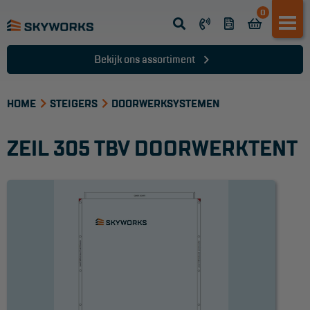
0
Opsteek ladder
Reformladder
Bekijk ons assortiment
Schuifladder
HOME
Telescopische ladder
STEIGERS
DOORWERKSYSTEMEN
Dakladder
ZEIL 305 TBV DOORWERKTENT
Ladder accessoires
Ladder onderdelen
TRAPPEN
Bordestrap
Dubbele trap
Werktrappen