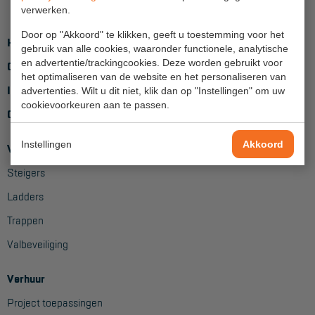
verwerken.
Hangbruginstallaties
Door op "Akkoord" te klikken, geeft u toestemming voor het
Home
gebruik van alle cookies, waaronder functionele, analytische
Schilderwerkzaamheden
en advertentie/trackingcookies. Deze worden gebruikt voor
Over ons
het optimaliseren van de website en het personaliseren van
Gevelrenovatie
Inloggen
advertenties. Wilt u dit niet, klik dan op "Instellingen" om uw
cookievoorkeuren aan te passen.
Industrieel onderhoud
Contact
Hoogwerkers
Instellingen
Akkoord
Verkoop
Telescoop hoogwerkers
Steigers
Knikarmhoogwerkers
Ladders
Spinhoogwerkers
Trappen
Valbeveiliging
Schaarhoogwerkers
Masthoogwerkers
Verhuur
Autohoogwerkers
Project toepassingen