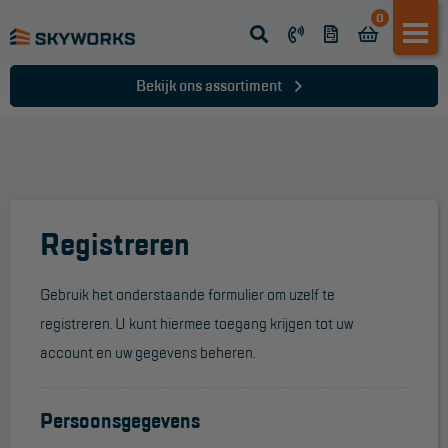
0
Opsteek ladder
Reformladder
Bekijk ons assortiment
Schuifladder
Telescopische ladder
Dakladder
Ladder accessoires
Registreren
Ladder onderdelen
Gebruik het onderstaande formulier om uzelf te
registreren. U kunt hiermee toegang krijgen tot uw
TRAPPEN
account en uw gegevens beheren.
Bordestrap
Dubbele trap
Persoonsgegevens
Werktrappen