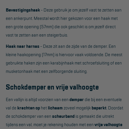
Bevestigingshaak
- Deze gebruik je om jezelf vast te zetten aan
Hangbruginstallaties
een ankerpunt. Meestal wordt hier gekozen voor een haak met
Schilderwerkzaamheden
een grote opening (57mm) die ook geschikt is om jezelf direct
Gevelrenovatie
vast te zetten aan een steigerbuis.
Industrieel onderhoud
Haak naar harnas
- Deze zit aan de zijde van de demper. Een
kleine haakopening (17mm) is hiervoor vaak voldoende. De meest
Hoogwerkers
gebruikte haken zijn een karabijnhaak met schroefsluiting of een
Telescoop hoogwerkers
musketonhaak met een zelfborgende sluiting.
Knikarmhoogwerkers
Schokdemper en vrije valhoogte
Spinhoogwerkers
Een vallijn is altijd voorzien van een
demper
die bij een eventuele
Schaarhoogwerkers
val de
krachten op
het
lichaam
zoveel mogelijk
beperkt
. Doordat
Masthoogwerkers
de schokdemper van een
scheurband
is gemaakt die uitrekt
Autohoogwerkers
tijdens een val, moet je rekening houden met een
vrije valhoogte