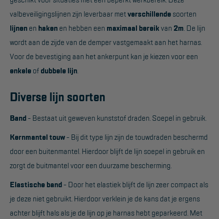
valbeveiligingslijnen zijn leverbaar met
verschillende
soorten
Werkbordes
lijnen
en
haken
en hebben een
maximaal bereik
van
2m
. De lijn
Magazijntrap
wordt aan de zijde van de demper vastgemaakt aan het harnas.
Trailertrap
Voor de bevestiging aan het ankerpunt kan je kiezen voor een
enkele
of
dubbele lijn
.
Trap accessoires
Trap onderdelen
Diverse lijn soorten
Schraag
Band
- Bestaat uit geweven kunststof draden. Soepel in gebruik.
Kernmantel touw
- Bij dit type lijn zijn de touwdraden beschermd
VALBEVEILIGING
door een buitenmantel. Hierdoor blijft de lijn soepel in gebruik en
Veiligheid sets
zorgt de buitmantel voor een duurzame bescherming.
Harnas gordels
Elastische band
- Door het elastiek blijft de lijn zeer compact als
Verbindingsmiddelen
je deze niet gebruikt. Hierdoor verklein je de kans dat je ergens
achter blijft hals als je de lijn op je harnas hebt geparkeerd. Met
Anker middelen