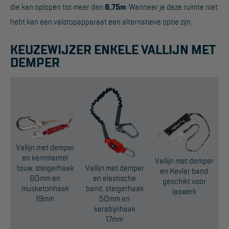
die kan oplopen tot meer dan
6,75m
. Wanneer je deze ruimte niet
Project toepassingen
hebt kan een valstopapparaat een alternatieve optie zijn.
Laagbouw
KEUZEWIJZER ENKELE VALLIJN MET
Hoogbouw
DEMPER
Industrie
Projectvoorbeelden
KEURING
Keuring en Inspectie
Vallijn met demper
en kernmantel
Ladders en trappen
Vallijn met demper
touw, steigerhaak
Vallijn met demper
en Kevlar band
60mm en
en elastische
Steigers
geschikt voor
musketonhaak
band, steigerhaak
laswerk
19mm
50mm en
Valbeveiliging
karabijnhaak
Reparatie en onderhoud
17mm