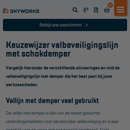
0
Opsteek ladder
Reformladder
Bekijk ons assortiment
Schuifladder
Keuzewijzer valbeveiligingslijn
Telescopische ladder
met schokdemper
Dakladder
Ladder accessoires
Vergelijk hieronder de verschillende uitvoeringen en vind de
valbeveiligingslijn met demper die het best past bij jouw
Ladder onderdelen
werkzaamheden.
TRAPPEN
Vallijn met demper veel gebruikt
Bordestrap
De vallijn met demper is één van de meest gekochte
Dubbele trap
verbindingsmiddelen voor persoonlijke valbeveiliging en is zeer
Werktrappen
geschikt voor situaties met een beperkt werkbereik. Deze