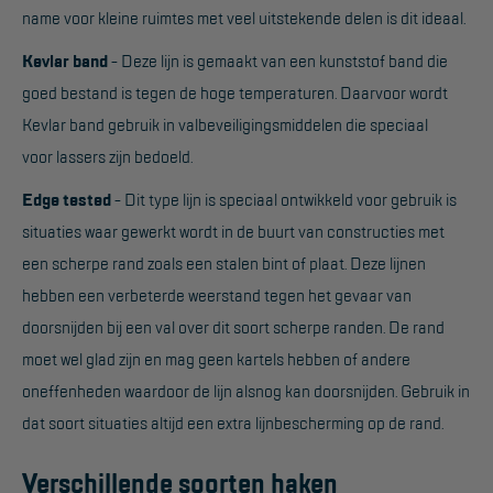
name voor kleine ruimtes met veel uitstekende delen is dit ideaal.
Reddingsmiddelen
Kevlar band
- Deze lijn is gemaakt van een kunststof band die
goed bestand is tegen de hoge temperaturen. Daarvoor wordt
ACTIES
Kevlar band gebruik in valbeveiligingsmiddelen die speciaal
CombiDeals
voor lassers zijn bedoeld.
Edge tested
- Dit type lijn is speciaal ontwikkeld voor gebruik is
MAATWERK
situaties waar gewerkt wordt in de buurt van constructies met
een scherpe rand zoals een stalen bint of plaat. Deze lijnen
VERHUUR
hebben een verbeterde weerstand tegen het gevaar van
Steigers
doorsnijden bij een val over dit soort scherpe randen. De rand
moet wel glad zijn en mag geen kartels hebben of andere
Rolsteigers
oneffenheden waardoor de lijn alsnog kan doorsnijden. Gebruik in
Schilderstellingen
dat soort situaties altijd een extra lijnbescherming op de rand.
Gevelsteigers
Verschillende soorten haken
Steiger overkapping