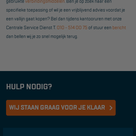
gebruikte
verbindingsmiddelen
. Ben je op zoek naar een
specifieke toepassing of wil je een vrijblijvend advies voordat je
een vallijn gaat kopen? Bel dan tijdens kantooruren met onze
Centrale Service Dienst T.
010 - 514 00 75
of stuur een
bericht
dan bellen wij je zo snel mogelijk terug.
HULP NODIG?
WIJ STAAN GRAAG VOOR JE KLAAR