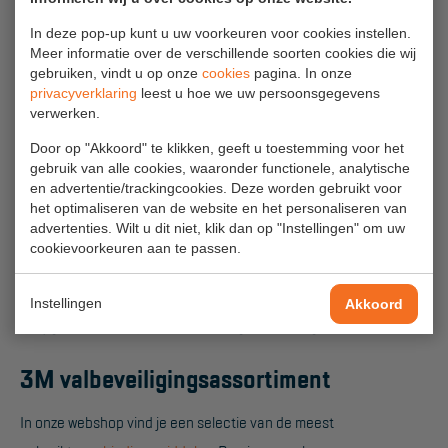
In deze pop-up kunt u uw voorkeuren voor cookies instellen.
ART.NR.
TYPE
LENGTE
LIJN
Meer informatie over de verschillende soorten cookies die wij
1
gebruiken, vindt u op onze
cookies
pagina. In onze
privacyverklaring
leest u hoe we uw persoonsgegevens
061260333K
Protecta
1,8m
Kernmantel
verwerken.
06AE5315REK/SEK
Protecta
1,5m
Kernmantel
Door op "Akkoord" te klikken, geeft u toestemming voor het
gebruik van alle cookies, waaronder functionele, analytische
061245555K
Sala
1,5m
Kernmantel
en advertentie/trackingcookies. Deze worden gebruikt voor
het optimaliseren van de website en het personaliseren van
061260327K
Protecta
2,0m
Elastisch
advertenties. Wilt u dit niet, klik dan op "Instellingen" om uw
cookievoorkeuren aan te passen.
Kevlar
06AE5320KBFK
Protecta
2,0m
band
Instellingen
Akkoord
* bij gebruik scherpe rand belasting max. 100kg
3M valbeveiligingsassortiment
In onze webshop vind je een selectie van de meest