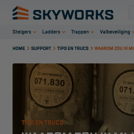
Steigers
Ladders
Trappen
Valbeveiliging
Rolsteigers
Enkele ladder
Bordestrap
Veiligheid s
HOME
SUPPORT
TIPS EN TRUCS
WAAROM ZOU IK MI
Steigeraanhanger
Opsteek ladder
Dubbele trap
Harnas gord
Kamersteigers
Reformladder
Werktrappen
Verbindings
Gevelsteigers
Schuifladder
Werkbordes
Anker midde
Telescopische
Telescopische ladder
Magazijntrap
Reddingsmi
steiger
Dakladder
Trailertrap
Schilderstelling
Ladder accessoires
Trap accessoires
Doorwerksystemen
Ladder onderdelen
Trap onderdelen
Onderdelen rolsteiger
TIPS EN TRUCS
Schraag
Steiger accessoires