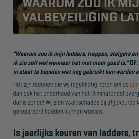
WAAROM ZOU IK MIJ
VALBEVEILIGING LA
"Waarom zou ik mijn ladders, trappen, steigers en
ik zie zelf wel wanneer het niet meer goed is."
Of 
in staat te bepalen wat nog gebruikt kan worden
KEURING
OVER ONS
Het zijn redenen die wij regelmatig horen om de
jaa
Keuring en Inspectie
Vestigingen
dan ook het onderhoud van het klimmaterieel overg
Dealers
Ladders en
dat is zonde! Wij zien vaak schades bij afgekeurde 
trappen
Werken bij ons
gerepareerd hadden kunnen worden.
Product video's
Steigers
Is jaarlijks keuren van ladders, 
Blog