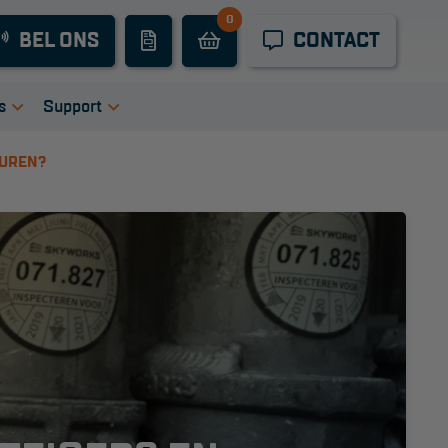
0
Industrieel
BEL ONS
CONTACT
onderhoud
Hoogwerkers
s
Support
Telescoop
tie
igingen
Handleidingen
EUREN?
hoogwerkers
ers
Tips en trucs
Knikarmhoogwerkers
en bij ons
Veelgestelde vragen
uct video's
Wet- en regelgeving
Spinhoogwerkers
Garantie
Algemene
Schaarhoogwerkers
voorwaarden
Webshop
Masthoogwerkers
voorwaarden
Autohoogwerkers