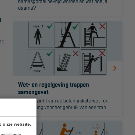
harnasgordel bevrijd worden en wat doe je
daarna?
d
.
ed
Wet- en regelgeving trappen
samengevat
Een overzicht van de belangrijkste wet- en
regelgeving voor het gebruik van een trap.
p onze website.
rschillende