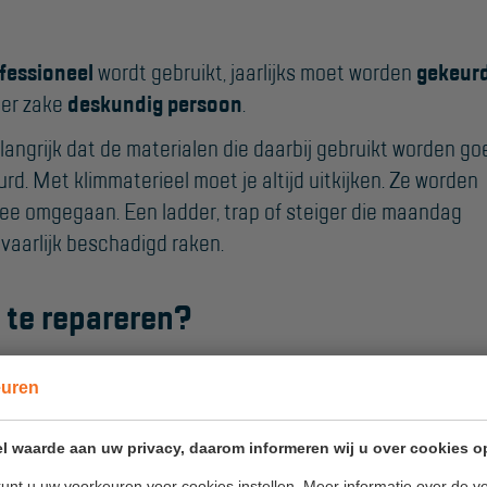
Algemene
voorwaarden
fessioneel
wordt gebruikt, jaarlijks moet worden
gekeur
Webshop voorwaarden
ter zake
deskundig persoon
.
elangrijk dat de materialen die daarbij gebruikt worden go
rd. Met klimmaterieel moet je altijd uitkijken. Ze worden
 mee omgegaan. Een ladder, trap of steiger die maandag
aarlijk beschadigd raken.
s te repareren?
aterieel jaarlijks te onderhouden verlengen we
euren
Onze inspecteurs zijn uitgerust met een
mobiele
g, het onderhoud en de eventuele
reparaties
direct
ter
l waarde aan uw privacy, daarom informeren wij u over cookies o
. Aan het eind van de keuring heb je gerepareerd,
unt u uw voorkeuren voor cookies instellen. Meer informatie over de ve