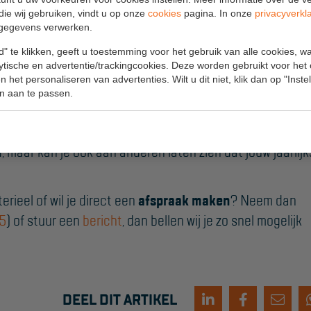
aas in sommige gevallen ook echte afkeur.
die wij gebruiken, vindt u op onze
cookies
pagina. In onze
privacyverkl
gegevens verwerken.
" te klikken, geeft u toestemming voor het gebruik van alle cookies, 
lytische en advertentie/trackingcookies. Deze worden gebruikt voor het
 het personaliseren van advertenties. Wilt u dit niet, klik dan op "Inst
trappen en steigers. Daarnaast kunnen wij het
elektrisch
n aan te passen.
ook voor je keuren. Het materieel wordt voorzien van
aar alle goedgekeurde materialen op worden vermeld. Zo k
, maar kan je ook aan anderen laten zien dat jouw jaarlij
rieel of wil je direct een
afspraak maken
? Neem dan
75
) of stuur een
bericht
, dan bellen wij je zo snel mogelijk
DEEL DIT ARTIKEL