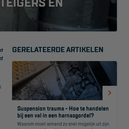
STEIGERS EN
Project toepassingen
Laagbouw
Hoogbouw
Industrie
GERELATEERDE ARTIKELEN
en
st
Projectvoorbeelden
n
Suspension trauma - Hoe te handelen
bij een val in een harnasgordel?
Waarom moet iemand zo snel mogelijk uit zijn