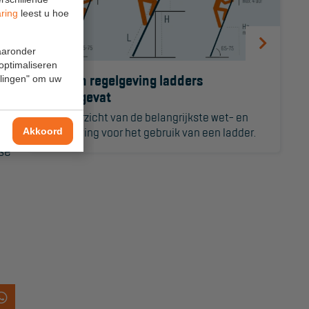
aring
leest u hoe
waaronder
 optimaliseren
Wet- en regelgeving ladders
ellingen" om uw
samengevat
Een overzicht van de belangrijkste wet- en
an
regelgeving voor het gebruik van een ladder.
Akkoord
kse