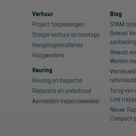
Verhuur
Blog
Project toepassingen
SYAM tijde
Bewust Ve
Steiger verhuur en montage
aanbiedin
Hangbruginstallaties
Bewust veil
Hoogwerkers
Werken me
Keuring
Vernieuwd
reformladd
Keuring en Inspectie
Terug van 
Reparatie en onderhoud
Line trapp
Aanmelden Inspectiewekker
Nieuw: Ra
Compact p