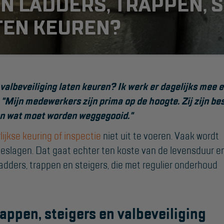
N LADDERS, TRAPPEN, 
TEN KEUREN?
 valbeveiliging laten keuren? Ik werk er dagelijks mee 
:
"Mijn medewerkers zijn prima op de hoogte. Zij zijn be
 en wat moet worden weggegooid."
SUPPORT
rlijkse keuring of inspectie
niet uit te voeren. Vaak wordt
Handleidingen
eslagen. Dat gaat echter ten koste van de levensduur e
Tips en trucs
ladders, trappen en steigers, die met regulier onderhoud
Veelgestelde vragen
Wet- en regelgeving
trappen, steigers en valbeveiliging
Garantie