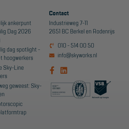
Contact
lijk ankerpunt
Industrieweg 7-11
ilig Dag 2026
2651 BC Berkel en Rodenrijs
g
010 - 514 00 50
ig dag spotlight -
info@skyworks.nl
t hoogwerkers
e Sky-Line
ers
weg geweest: Sky-
en
ptorscopic
latformtrap