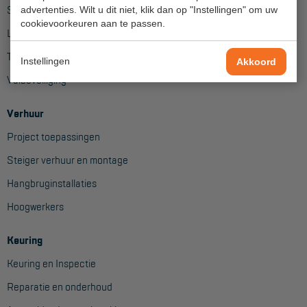
Steigers
advertenties. Wilt u dit niet, klik dan op "Instellingen" om uw
cookievoorkeuren aan te passen.
Hangbruginstallaties
Ladders
Schilderwerkzaamheden
Trappen
Instellingen
Akkoord
Gevelrenovatie
Valbeveiliging
Industrieel onderhoud
Verhuur
Hoogwerkers
Project toepassingen
Telescoop hoogwerkers
Steiger verhuur en montage
Hangbruginstallaties
Knikarmhoogwerkers
Hoogwerkers
Spinhoogwerkers
Schaarhoogwerkers
Keuring
Keuring en Inspectie
Masthoogwerkers
Reparatie en onderhoud
Autohoogwerkers