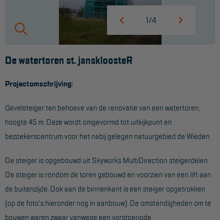
Werkbordes
1/4
Magazijntrap
Trailertrap
De watertoren st. janskloosteR
Trap accessoires
Projectomschrijving:
Trap onderdelen
Gevelsteiger ten behoeve van de renovatie van een watertoren,
Schraag
hoogte 45 m. Deze wordt omgevormd tot uitkijkpunt en
bezoekerscentrum voor het nabij gelegen natuurgebied de Wieden.
VALBEVEILIGING
De steiger is opgebouwd uit Skyworks MultiDirection steigerdelen.
Veiligheid sets
De steiger is rondom de toren gebouwd en voorzien van een lift aan
Harnas gordels
de buitenzijde. Ook aan de binnenkant is een steiger opgetrokken
Verbindingsmiddelen
(op de foto's hieronder nog in aanbouw). De omstandigheden om te
bouwen waren zwaar vanwege een vorstperiode.
Anker middelen