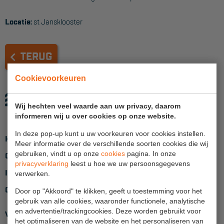
Reddingsmiddelen
Locatie:
st Jansklooster
ACTIES
TERUG
CombiDeals
Cookievoorkeuren
MAATWERK
Wij hechten veel waarde aan uw privacy, daarom
informeren wij u over cookies op onze website.
VERHUUR
In deze pop-up kunt u uw voorkeuren voor cookies instellen.
Home
Meer informatie over de verschillende soorten cookies die wij
Steigers
gebruiken, vindt u op onze
cookies
pagina. In onze
Over ons
privacyverklaring
leest u hoe we uw persoonsgegevens
Rolsteigers
Inloggen
verwerken.
Schilderstellingen
Contact
Door op "Akkoord" te klikken, geeft u toestemming voor het
gebruik van alle cookies, waaronder functionele, analytische
Gevelsteigers
en advertentie/trackingcookies. Deze worden gebruikt voor
Verkoop
het optimaliseren van de website en het personaliseren van
Steiger overkapping