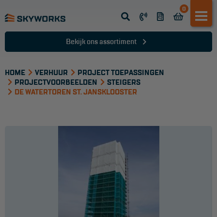
0
Opsteek ladder
Reformladder
Bekijk ons assortiment
Schuifladder
HOME
Telescopische ladder
VERHUUR
PROJECT TOEPASSINGEN
PROJECTVOORBEELDEN
STEIGERS
Dakladder
DE WATERTOREN ST. JANSKLOOSTER
Ladder accessoires
Ladder onderdelen
TRAPPEN
Bordestrap
Dubbele trap
Werktrappen