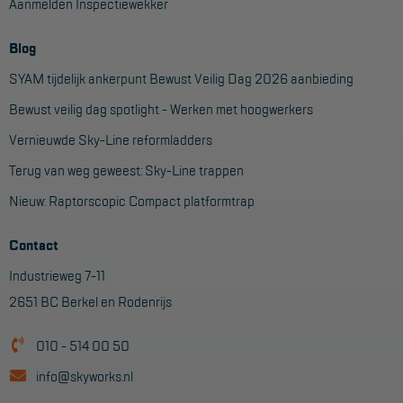
Aanmelden Inspectiewekker
Project toepassingen
Blog
Laagbouw
SYAM tijdelijk ankerpunt Bewust Veilig Dag 2026 aanbieding
Hoogbouw
Bewust veilig dag spotlight - Werken met hoogwerkers
Industrie
Vernieuwde Sky-Line reformladders
Projectvoorbeelden
Terug van weg geweest: Sky-Line trappen
Nieuw: Raptorscopic Compact platformtrap
KEURING
Keuring en Inspectie
Contact
Industrieweg 7-11
Ladders en trappen
2651 BC Berkel en Rodenrijs
Steigers
010 - 514 00 50
Valbeveiliging
info@skyworks.nl
Reparatie en onderhoud