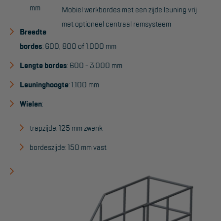
mm
Aanmelden Inspectiewekker
Mobiel werkbordes met een zijde leuning vrij
met optioneel centraal remsysteem
Breedte
OVER ONS
bordes
: 600, 800 of 1.000 mm
Vestigingen
Lengte bordes
: 600 - 3.000 mm
Dealers
Leuninghoogte
: 1.100 mm
Werken bij ons
Wielen
:
Product video's
trapzijde: 125 mm zwenk
Blog
bordeszijde: 150 mm vast
SUPPORT
Handleidingen
Tips en trucs