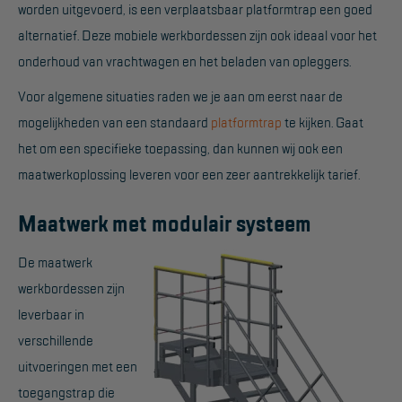
worden uitgevoerd, is een verplaatsbaar platformtrap een goed
Reddingsmiddelen
alternatief. Deze mobiele werkbordessen zijn ook ideaal voor het
onderhoud van vrachtwagen en het beladen van opleggers.
ACTIES
Voor algemene situaties raden we je aan om eerst naar de
CombiDeals
mogelijkheden van een standaard
platformtrap
te kijken. Gaat
het om een specifieke toepassing, dan kunnen wij ook een
MAATWERK
maatwerkoplossing leveren voor een zeer aantrekkelijk tarief.
Maatwerk met modulair systeem
VERHUUR
Steigers
De maatwerk
werkbordessen zijn
Rolsteigers
leverbaar in
Schilderstellingen
verschillende
Gevelsteigers
uitvoeringen met een
toegangstrap die
Steiger overkapping