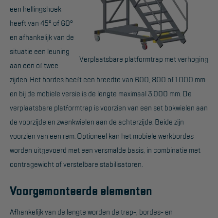
een hellingshoek
Hangbruginstallaties
heeft van 45° of 60°
en afhankelijk van de
Schilderwerkzaamheden
situatie een leuning
Gevelrenovatie
Verplaatsbare platformtrap met verhoging
aan een of twee
Industrieel onderhoud
zijden. Het bordes heeft een breedte van 600, 800 of 1.000 mm
en bij de mobiele versie is de lengte maximaal 3.000 mm. De
Hoogwerkers
verplaatsbare platformtrap is voorzien van een set bokwielen aan
Telescoop hoogwerkers
de voorzijde en zwenkwielen aan de achterzijde. Beide zijn
Knikarmhoogwerkers
voorzien van een rem. Optioneel kan het mobiele werkbordes
worden uitgevoerd met een versmalde basis, in combinatie met
Spinhoogwerkers
contragewicht of verstelbare stabilisatoren.
Schaarhoogwerkers
Voorgemonteerde elementen
Masthoogwerkers
Autohoogwerkers
Afhankelijk van de lengte worden de trap-, bordes- en