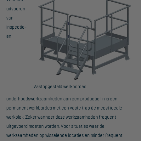
uitvoeren
Werkbordes
van
Magazijntrap
inspectie-
Trailertrap
en
Trap accessoires
Trap onderdelen
Schraag
Vastopgesteld werkbordes
VALBEVEILIGING
onderhoudswerkzaamheden aan een productielijn is een
Veiligheid sets
permanent werkbordes met een vaste trap de meest ideale
Harnas gordels
werkplek. Zeker wanneer deze werkzaamheden frequent
uitgevoerd moeten worden. Voor situaties waar de
Verbindingsmiddelen
werkzaamheden op wisselende locaties en minder frequent
Anker middelen