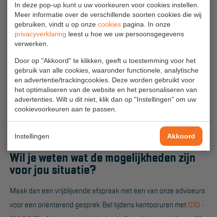
In deze pop-up kunt u uw voorkeuren voor cookies instellen.
Roostervloeren (voor buit werkzaamheden)
Meer informatie over de verschillende soorten cookies die wij
gebruiken, vindt u op onze
cookies
pagina. In onze
Versmalde basis
privacyverklaring
leest u hoe we uw persoonsgegevens
verwerken.
Stabilisatoren
Door op "Akkoord" te klikken, geeft u toestemming voor het
Contragewichten
gebruik van alle cookies, waaronder functionele, analytische
en advertentie/trackingcookies. Deze worden gebruikt voor
Centraal remsysteem
het optimaliseren van de website en het personaliseren van
advertenties. Wilt u dit niet, klik dan op "Instellingen" om uw
De vaste werkbordessen en mobiele platformtrappen worden
cookievoorkeuren aan te passen.
ontworpen op basis van de EN-ISO 14122. Maximale belasting
2
2
treden: 150 kg/m
en bordes: 200 kg/m
.
Instellingen
Akkoord
Wil je weten wat de mogelijkheden zijn
voor jou situatie?
Maak dan een vrijblijvende afspraak met een van onze adviseurs
voor een oriënterend gesprek. Bel tijdens kantooruren met
010 -