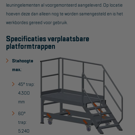
leuningelementen al voorgemonteerd aangeleverd. Op locatie
Project toepassingen
hoeven deze dan alleen nog te worden samengesteld en is het
Laagbouw
werkbordes gereed voor gebruik.
Hoogbouw
Specificaties verplaatsbare
Industrie
platformtrappen
Projectvoorbeelden
Stahoogte
max.
:
KEURING
Keuring en Inspectie
45° trap:
4.300
Ladders en trappen
mm
Steigers
60°
Valbeveiliging
trap:
Reparatie en onderhoud
5.240