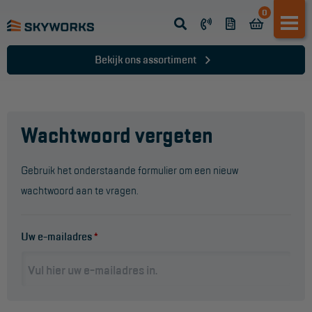
0
Opsteek ladder
Reformladder
Bekijk ons assortiment
Schuifladder
Telescopische ladder
Wachtwoord vergeten
Dakladder
Ladder accessoires
Gebruik het onderstaande formulier om een nieuw
Ladder onderdelen
wachtwoord aan te vragen.
TRAPPEN
Uw e-mailadres
*
Bordestrap
Dubbele trap
Werktrappen