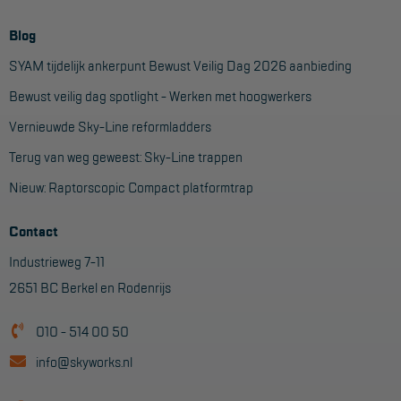
Hangbruginstallaties
Blog
SYAM tijdelijk ankerpunt Bewust Veilig Dag 2026 aanbieding
Schilderwerkzaamheden
Bewust veilig dag spotlight - Werken met hoogwerkers
Gevelrenovatie
Vernieuwde Sky-Line reformladders
Industrieel onderhoud
Terug van weg geweest: Sky-Line trappen
Hoogwerkers
Nieuw: Raptorscopic Compact platformtrap
Telescoop hoogwerkers
Contact
Knikarmhoogwerkers
Industrieweg 7-11
Spinhoogwerkers
2651 BC Berkel en Rodenrijs
Schaarhoogwerkers
010 - 514 00 50
Masthoogwerkers
info@skyworks.nl
Autohoogwerkers