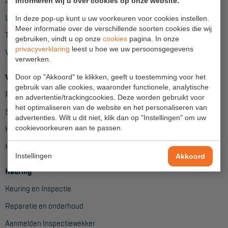
Steigers
informeren wij u over cookies op onze website.
Ladders
Reddingsmiddelen
In deze pop-up kunt u uw voorkeuren voor cookies instellen.
Meer informatie over de verschillende soorten cookies die wij
Trappen
gebruiken, vindt u op onze
cookies
pagina. In onze
ACTIES
privacyverklaring
leest u hoe we uw persoonsgegevens
Valbeveiliging
verwerken.
CombiDeals
Verhuur
Door op "Akkoord" te klikken, geeft u toestemming voor het
gebruik van alle cookies, waaronder functionele, analytische
Project toepassingen
MAATWERK
en advertentie/trackingcookies. Deze worden gebruikt voor
het optimaliseren van de website en het personaliseren van
Steiger verhuur en montage
advertenties. Wilt u dit niet, klik dan op "Instellingen" om uw
VERHUUR
cookievoorkeuren aan te passen.
Hangbruginstallaties
Hoogwerkers
Steigers
Instellingen
Akkoord
Rolsteigers
Keuring
Schilderstellingen
Keuring en Inspectie
Reparatie en onderhoud
Gevelsteigers
Aanmelden Inspectiewekker
Steiger overkapping