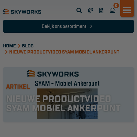
0
Opsteek ladder
Reformladder
Bekijk ons assortiment
Schuifladder
HOME
Telescopische ladder
BLOG
NIEUWE PRODUCTVIDEO SYAM MOBIEL ANKERPUNT
Dakladder
Ladder accessoires
Ladder onderdelen
ARTIKEL
NIEUWE PRODUCTVIDEO
TRAPPEN
SYAM MOBIEL ANKERPUNT
Bordestrap
Dubbele trap
Werktrappen