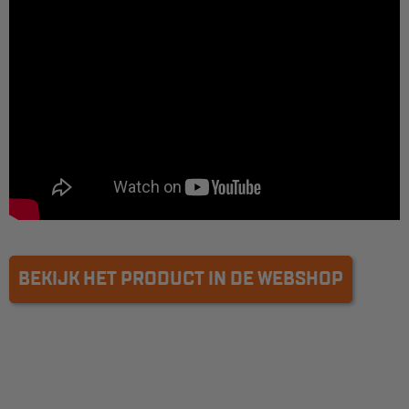
Reddingsmiddelen
ACTIES
CombiDeals
MAATWERK
VERHUUR
Steigers
BEKIJK HET PRODUCT IN DE WEBSHOP
Rolsteigers
Schilderstellingen
Gevelsteigers
Steiger overkapping