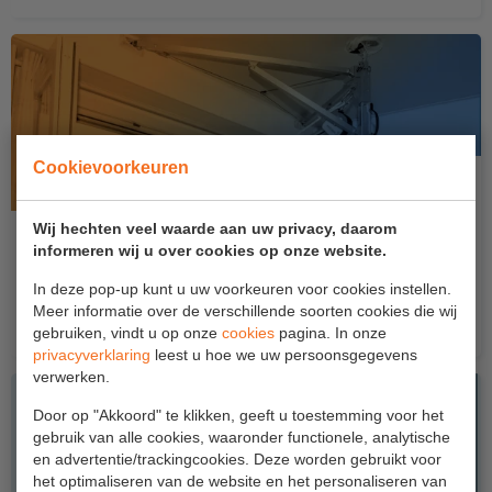
Project toepassingen
Laagbouw
Hoogbouw
Industrie
Cookievoorkeuren
Projectvoorbeelden
Wij hechten veel waarde aan uw privacy, daarom
SYAM tijdelijk ankerpunt Bewust Veilig Dag
informeren wij u over cookies op onze website.
KEURING
2026 aanbieding
In deze pop-up kunt u uw voorkeuren voor cookies instellen.
Vraag de kortingscode aan en profiteer van meer dan
Keuring en Inspectie
Meer informatie over de verschillende soorten cookies die wij
€500,- korting...
gebruiken, vindt u op onze
cookies
pagina. In onze
Ladders en trappen
privacyverklaring
leest u hoe we uw persoonsgegevens
verwerken.
Steigers
Door op "Akkoord" te klikken, geeft u toestemming voor het
Valbeveiliging
gebruik van alle cookies, waaronder functionele, analytische
en advertentie/trackingcookies. Deze worden gebruikt voor
Reparatie en onderhoud
het optimaliseren van de website en het personaliseren van