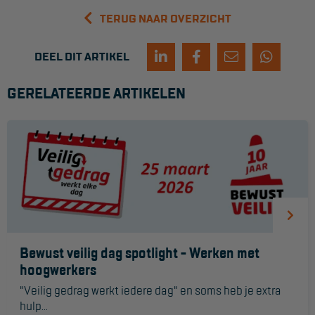
TERUG NAAR OVERZICHT
Hangbruginstallaties
Schilderwerkzaamheden
DEEL DIT ARTIKEL
Gevelrenovatie
GERELATEERDE ARTIKELEN
Industrieel onderhoud
Hoogwerkers
Telescoop hoogwerkers
Knikarmhoogwerkers
Spinhoogwerkers
Schaarhoogwerkers
Bewust veilig dag spotlight - Werken met
hoogwerkers
Masthoogwerkers
"Veilig gedrag werkt iedere dag" en soms heb je extra
Autohoogwerkers
hulp...