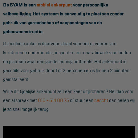
De SYAM is een
mobiel ankerpunt
voor persoonlijke
Werkbordes
valbeveiliging. Het systeem is eenvoudig te plaatsen zonder
gebruik van gereedschap of aanpassingen van de
Magazijntrap
gebouwconstructie.
Trailertrap
Dit mobiele anker is daarvoor ideaal voor het uitvoeren van
Trap accessoires
kortdurende onderhouds-, inspectie- en reparatiewerkzaamheden
Trap onderdelen
op plaatsen waar een goede leuning ontbreekt. Het ankerpunt is
geschikt voor gebruik door 1 of 2 personen en is binnen 2 minuten
Schraag
geïnstalleerd.
VALBEVEILIGING
Wil je dit tijdelijke ankerpunt zelf een keer uitproberen? Bel dan voor
een afspraak met
010 - 514 00 75
of stuur een
bericht
dan bellen wij
Veiligheid sets
je zo snel mogelijk terug.
Harnas gordels
Verbindingsmiddelen
Anker middelen