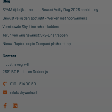
Veelgestelde vragen
Blog
SYAM tijdelijk ankerpunt Bewust Veilig Dag 2026 aanbieding
Wet- en regelgeving
Bewust veilig dag spotlight - Werken met hoogwerkers
Garantie
Vernieuwde Sky-Line reformladders
Algemene voorwaarden
Terug van weg geweest: Sky-Line trappen
Webshop voorwaarden
Nieuw: Raptorscopic Compact platformtrap
Contact
Industrieweg 7-11
2651 BC Berkel en Rodenrijs
010 - 514 00 50
info@skyworks.nl