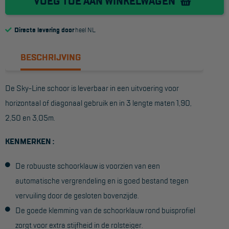
VOEG TOE AAN WINKELWAGEN
Reddingsmiddelen
Directe levering door
heel NL
ACTIES
BESCHRIJVING
CombiDeals
De Sky-Line schoor is leverbaar in een uitvoering voor
MAATWERK
horizontaal of diagonaal gebruik en in 3 lengte maten 1,90,
2,50 en 3,05m.
VERHUUR
KENMERKEN :
Steigers
De robuuste schoorklauw is voorzien van een
Rolsteigers
automatische vergrendeling en is goed bestand tegen
Schilderstellingen
vervuiling door de gesloten bovenzijde.
Gevelsteigers
De goede klemming van de schoorklauw rond buisprofiel
zorgt voor extra stijfheid in de rolsteiger.
Steiger overkapping