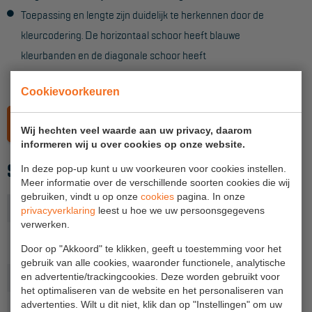
Toepassing en lengte zijn duidelijk te herkennen door de
Hangbruginstallaties
kleurcodering. De horizontaal schoor heeft blauwe
Schilderwerkzaamheden
kleurbanden en de diagonale schoor heeft
oranje kleurbanden.
Gevelrenovatie
Cookievoorkeuren
Industrieel onderhoud
LEES MEER OVER SKY-LINE-STEIGERS
Wij hechten veel waarde aan uw privacy, daarom
Hoogwerkers
informeren wij u over cookies op onze website.
Telescoop hoogwerkers
SPECIFICATIES
In deze pop-up kunt u uw voorkeuren voor cookies instellen.
Meer informatie over de verschillende soorten cookies die wij
Knikarmhoogwerkers
gebruiken, vindt u op onze
cookies
pagina. In onze
Uitvoering
Diagonaal
privacyverklaring
leest u hoe we uw persoonsgegevens
Spinhoogwerkers
verwerken.
Platformlengte
3,05
Schaarhoogwerkers
(m)
Door op "Akkoord" te klikken, geeft u toestemming voor het
gebruik van alle cookies, waaronder functionele, analytische
Masthoogwerkers
Gewicht (kg)
2,8
en advertentie/trackingcookies. Deze worden gebruikt voor
het optimaliseren van de website en het personaliseren van
Autohoogwerkers
Productlijn
Sky-Line
advertenties. Wilt u dit niet, klik dan op "Instellingen" om uw