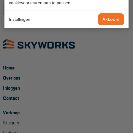
cookievoorkeuren aan te passen.
Project toepassingen
Onderdeel
Schoor
Laagbouw
Instellingen
Akkoord
Hoogbouw
Industrie
Projectvoorbeelden
Home
KEURING
Over ons
Keuring en Inspectie
Inloggen
Ladders en trappen
Contact
Steigers
Verkoop
Valbeveiliging
Steigers
Reparatie en onderhoud
Ladders