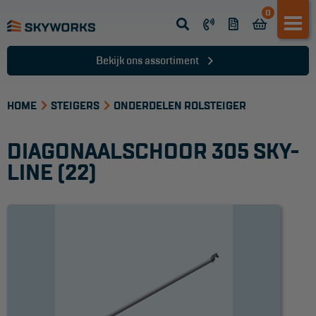
0
Opsteek ladder
Reformladder
Bekijk ons assortiment
Schuifladder
HOME
Telescopische ladder
STEIGERS
ONDERDELEN ROLSTEIGER
Dakladder
DIAGONAALSCHOOR 305 SKY-
Ladder accessoires
LINE (22)
Ladder onderdelen
TRAPPEN
Bordestrap
Dubbele trap
Werktrappen