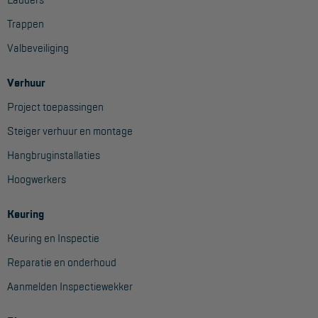
Aanmelden Inspectiewekker
Trappen
Valbeveiliging
OVER ONS
Verhuur
Vestigingen
Project toepassingen
Dealers
Steiger verhuur en montage
Werken bij ons
Hangbruginstallaties
Product video's
Hoogwerkers
Blog
Keuring
SUPPORT
Keuring en Inspectie
Reparatie en onderhoud
Handleidingen
Aanmelden Inspectiewekker
Tips en trucs