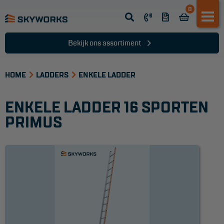
0
Opsteek ladder
Reformladder
Bekijk ons assortiment
Schuifladder
HOME
Telescopische ladder
LADDERS
ENKELE LADDER
Dakladder
ENKELE LADDER 16 SPORTEN
Ladder accessoires
PRIMUS
Ladder onderdelen
TRAPPEN
Bordestrap
Dubbele trap
Werktrappen