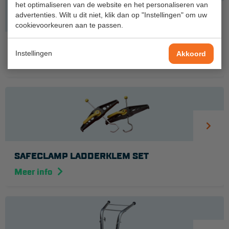
het optimaliseren van de website en het personaliseren van
Aanmelden Inspectiewekker
advertenties. Wilt u dit niet, klik dan op "Instellingen" om uw
cookievoorkeuren aan te passen.
OVER ONS
VOETENBANKJE
Instellingen
Akkoord
Vestigingen
€ 74,50
Dealers
Werken bij ons
Product video's
Blog
SAFECLAMP LADDERKLEM SET
SUPPORT
Meer info
Handleidingen
Tips en trucs