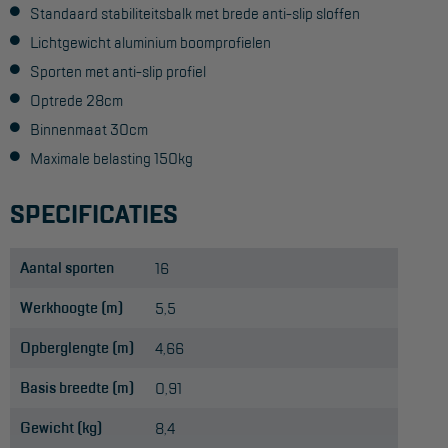
Standaard stabiliteitsbalk met brede anti-slip sloffen
Hangbruginstallaties
Lichtgewicht aluminium boomprofielen
Sporten met anti-slip profiel
Schilderwerkzaamheden
Optrede 28cm
Gevelrenovatie
Binnenmaat 30cm
Industrieel onderhoud
Maximale belasting 150kg
Hoogwerkers
SPECIFICATIES
Telescoop hoogwerkers
Aantal sporten
16
Knikarmhoogwerkers
Werkhoogte (m)
5,5
Spinhoogwerkers
Opberglengte (m)
4,66
Schaarhoogwerkers
Basis breedte (m)
0,91
Masthoogwerkers
Gewicht (kg)
Autohoogwerkers
8,4