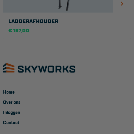
Veelgestelde vragen
Wet- en regelgeving
LADDERAFHOUDER
Garantie
€ 167,00
Algemene voorwaarden
Webshop voorwaarden
Home
Over ons
Inloggen
Contact