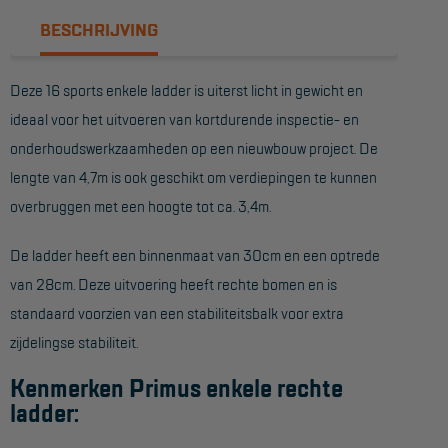
BESCHRIJVING
Reddingsmiddelen
Deze 16 sports enkele ladder is uiterst licht in gewicht en
ACTIES
ideaal voor het uitvoeren van kortdurende inspectie- en
CombiDeals
onderhoudswerkzaamheden op een nieuwbouw project. De
lengte van 4,7m is ook geschikt om verdiepingen te kunnen
MAATWERK
overbruggen met een hoogte tot ca. 3,4m.
VERHUUR
De ladder heeft een binnenmaat van 30cm en een optrede
van 28cm. Deze uitvoering heeft rechte bomen en is
Steigers
standaard voorzien van een stabiliteitsbalk voor extra
Rolsteigers
zijdelingse stabiliteit.
Schilderstellingen
Kenmerken Primus enkele rechte
Gevelsteigers
ladder:
Steiger overkapping