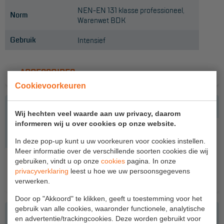
Project toepassingen
NEN-EN 131 klasse professioneel,
Norm
Warenwet BDK
Laagbouw
Gebruik
Intensief
Hoogbouw
Industrie
ACCESSOIRES
Cookievoorkeuren
Projectvoorbeelden
Wij hechten veel waarde aan uw privacy, daarom
KEURING
informeren wij u over cookies op onze website.
Keuring en Inspectie
In deze pop-up kunt u uw voorkeuren voor cookies instellen.
Meer informatie over de verschillende soorten cookies die wij
Ladders en trappen
LADDERMAT
gebruiken, vindt u op onze
cookies
pagina. In onze
privacyverklaring
leest u hoe we uw persoonsgegevens
Steigers
Meer info
verwerken.
Valbeveiliging
Door op "Akkoord" te klikken, geeft u toestemming voor het
gebruik van alle cookies, waaronder functionele, analytische
Reparatie en onderhoud
en advertentie/trackingcookies. Deze worden gebruikt voor