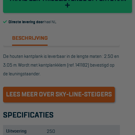
Reddingsmiddelen
Directe levering door
heel NL
ACTIES
BESCHRIJVING
CombiDeals
De houten kantplank is leverbaar in de lengte maten : 2,50 en
MAATWERK
3,05 m. Wordt met kantplankklem (ref. 141182) bevestigd op
de leuningstaander.
VERHUUR
Steigers
LEES MEER OVER SKY-LINE-STEIGERS
Rolsteigers
Schilderstellingen
SPECIFICATIES
Gevelsteigers
Uitvoering
250
Steiger overkapping