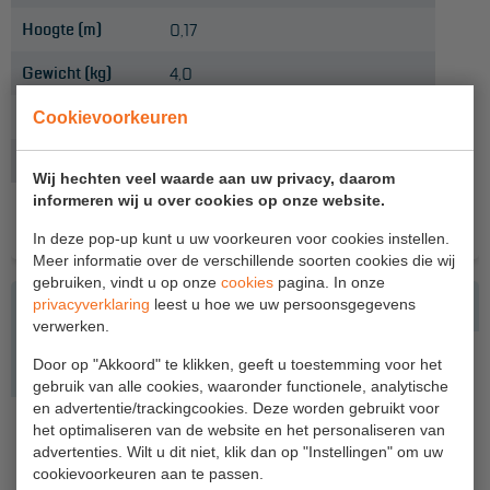
Hoogte (m)
0,17
Hangbruginstallaties
Gewicht (kg)
4,0
Schilderwerkzaamheden
Productlijn
Sky-Line
Cookievoorkeuren
Gevelrenovatie
Onderdeel
Kantplank
Industrieel onderhoud
Wij hechten veel waarde aan uw privacy, daarom
informeren wij u over cookies op onze website.
Hoogwerkers
ACCESSOIRES
In deze pop-up kunt u uw voorkeuren voor cookies instellen.
Telescoop hoogwerkers
Meer informatie over de verschillende soorten cookies die wij
gebruiken, vindt u op onze
cookies
pagina. In onze
Knikarmhoogwerkers
privacyverklaring
leest u hoe we uw persoonsgegevens
verwerken.
Spinhoogwerkers
Door op "Akkoord" te klikken, geeft u toestemming voor het
Schaarhoogwerkers
gebruik van alle cookies, waaronder functionele, analytische
en advertentie/trackingcookies. Deze worden gebruikt voor
Masthoogwerkers
KANTPLANKKLEM VOOR STEIGER
het optimaliseren van de website en het personaliseren van
advertenties. Wilt u dit niet, klik dan op "Instellingen" om uw
Meer info
Autohoogwerkers
cookievoorkeuren aan te passen.