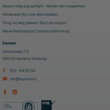
Veelgestelde vragen
Bewust veilig dag spotlight - Werken met hoogwerkers
Wet- en regelgeving
Vernieuwde Sky-Line reformladders
Garantie
Terug van weg geweest: Sky-Line trappen
Algemene voorwaarden
Nieuw: Raptorscopic Compact platformtrap
Webshop voorwaarden
Contact
Industrieweg 7-11
2651 BC Berkel en Rodenrijs
010 - 514 00 50
info@skyworks.nl