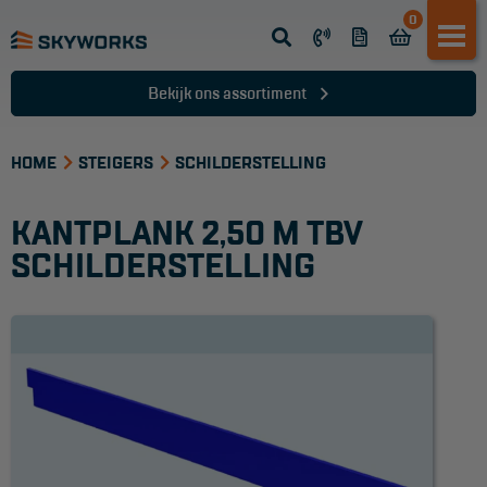
0
Opsteek ladder
Reformladder
Bekijk ons assortiment
Schuifladder
HOME
Telescopische ladder
STEIGERS
SCHILDERSTELLING
Dakladder
KANTPLANK 2,50 M TBV
Ladder accessoires
SCHILDERSTELLING
Ladder onderdelen
TRAPPEN
Bordestrap
Dubbele trap
Werktrappen