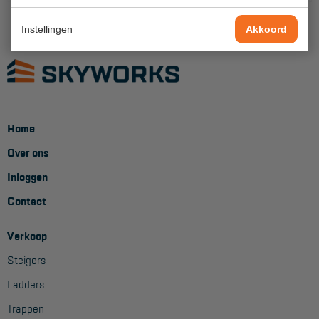
Project toepassingen
Instellingen
Akkoord
Laagbouw
Hoogbouw
Industrie
Projectvoorbeelden
Home
Over ons
KEURING
Inloggen
Keuring en Inspectie
Contact
Ladders en trappen
Verkoop
Steigers
Steigers
Valbeveiliging
Ladders
Reparatie en onderhoud
Trappen