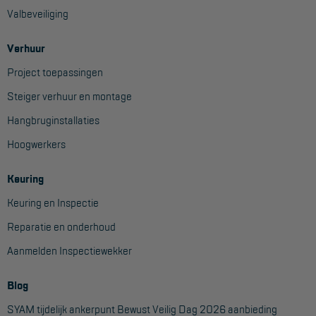
Aanmelden Inspectiewekker
Valbeveiliging
Verhuur
OVER ONS
Project toepassingen
Vestigingen
Steiger verhuur en montage
Dealers
Hangbruginstallaties
Werken bij ons
Hoogwerkers
Product video's
Keuring
Blog
Keuring en Inspectie
Reparatie en onderhoud
SUPPORT
Aanmelden Inspectiewekker
Handleidingen
Blog
Tips en trucs
SYAM tijdelijk ankerpunt Bewust Veilig Dag 2026 aanbieding