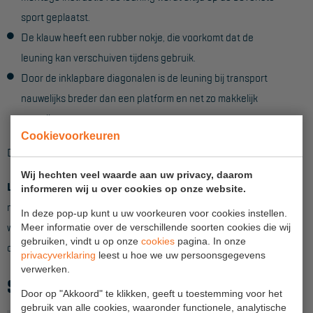
sport geplaatst.
Hangbruginstallaties
De klauw heeft een rubber nokje, die voorkomt dat de
Schilderwerkzaamheden
leuning kan verschuiven tijdens gebruik.
Door de inklapbare diagonalen is de leuning bij transport
Gevelrenovatie
nauwelijks breder dan een platform en net zo makkelijk
Industrieel onderhoud
stapelbaar.
Hoogwerkers
Cookievoorkeuren
De leuning is ook leverbaar in lengtemaat 2,50m (131521K)
Telescoop hoogwerkers
Wij hechten veel waarde aan uw privacy, daarom
Let op!
Dit onderdeel is uitsluitend te gebruiken in combinatie
Knikarmhoogwerkers
informeren wij u over cookies op onze website.
met andere Primus rolsteigeronderdelen. De maatvoering
In deze pop-up kunt u uw voorkeuren voor cookies instellen.
Spinhoogwerkers
wijkt af van standaard Sky-Line en Pro-Line rolsteiger
Meer informatie over de verschillende soorten cookies die wij
gebruiken, vindt u op onze
cookies
pagina. In onze
Schaarhoogwerkers
onderdelen.
privacyverklaring
leest u hoe we uw persoonsgegevens
verwerken.
Masthoogwerkers
SPECIFICATIES
Door op "Akkoord" te klikken, geeft u toestemming voor het
Autohoogwerkers
gebruik van alle cookies, waaronder functionele, analytische