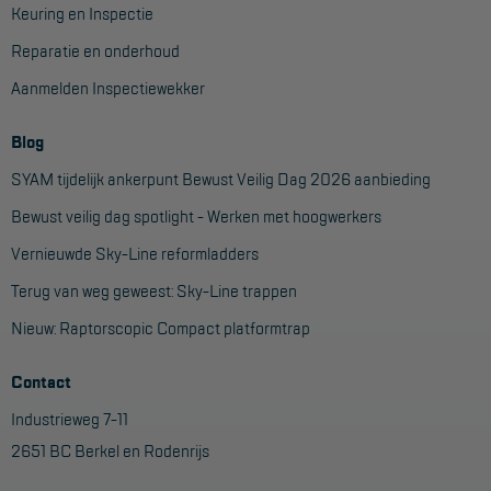
Veelgestelde vragen
Keuring en Inspectie
Wet- en regelgeving
Reparatie en onderhoud
Garantie
Aanmelden Inspectiewekker
Algemene voorwaarden
Blog
Webshop voorwaarden
SYAM tijdelijk ankerpunt Bewust Veilig Dag 2026 aanbieding
Bewust veilig dag spotlight - Werken met hoogwerkers
Vernieuwde Sky-Line reformladders
Terug van weg geweest: Sky-Line trappen
Nieuw: Raptorscopic Compact platformtrap
Contact
Industrieweg 7-11
2651 BC Berkel en Rodenrijs