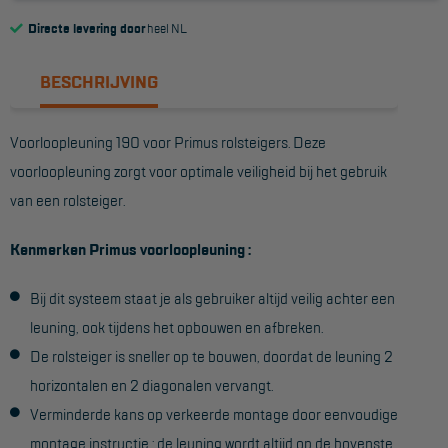
Directe levering door
heel NL
Reddingsmiddelen
BESCHRIJVING
ACTIES
CombiDeals
Voorloopleuning 190 voor Primus rolsteigers. Deze
voorloopleuning zorgt voor optimale veiligheid bij het gebruik
MAATWERK
van een rolsteiger.
Kenmerken Primus voorloopleuning :
VERHUUR
Steigers
Bij dit systeem staat je als gebruiker altijd veilig achter een
leuning, ook tijdens het opbouwen en afbreken.
Rolsteigers
De rolsteiger is sneller op te bouwen, doordat de leuning 2
Schilderstellingen
horizontalen en 2 diagonalen vervangt.
Gevelsteigers
Verminderde kans op verkeerde montage door eenvoudige
montage instructie : de leuning wordt altijd op de bovenste
Steiger overkapping