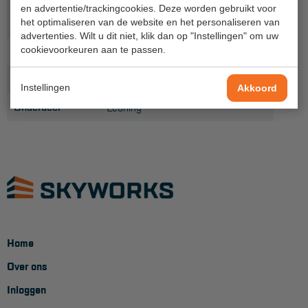
en advertentie/trackingcookies. Deze worden gebruikt voor
Platformlengte
Project toepassingen
1,90
het optimaliseren van de website en het personaliseren van
(m)
advertenties. Wilt u dit niet, klik dan op "Instellingen" om uw
Laagbouw
cookievoorkeuren aan te passen.
Gewicht (kg)
7,1
Hoogbouw
Productlijn
Primus
Instellingen
Akkoord
Industrie
Onderdeel
Leuning
Projectvoorbeelden
KEURING
Keuring en Inspectie
Ladders en trappen
Steigers
Home
Over ons
Valbeveiliging
Inloggen
Reparatie en onderhoud