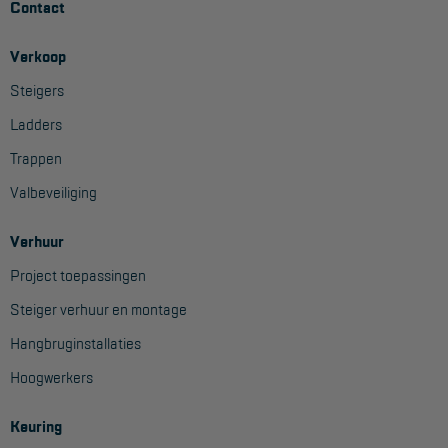
Contact
Aanmelden Inspectiewekker
Verkoop
OVER ONS
Steigers
Vestigingen
Ladders
Dealers
Trappen
Valbeveiliging
Werken bij ons
Product video's
Verhuur
Blog
Project toepassingen
Steiger verhuur en montage
SUPPORT
Hangbruginstallaties
Handleidingen
Hoogwerkers
Tips en trucs
Keuring