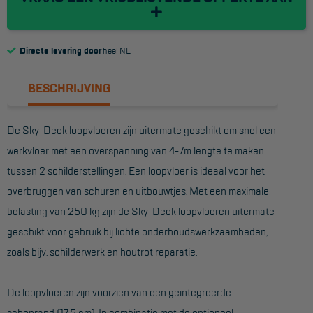
Reddingsmiddelen
Directe levering door
heel NL
ACTIES
BESCHRIJVING
CombiDeals
De Sky-Deck loopvloeren zijn uitermate geschikt om snel een
MAATWERK
werkvloer met een overspanning van 4-7m lengte te maken
tussen 2 schilderstellingen. Een loopvloer is ideaal voor het
VERHUUR
overbruggen van schuren en uitbouwtjes. Met een maximale
Steigers
belasting van 250 kg zijn de Sky-Deck loopvloeren uitermate
Rolsteigers
geschikt voor gebruik bij lichte onderhoudswerkzaamheden,
zoals bijv. schilderwerk en houtrot reparatie.
Schilderstellingen
Gevelsteigers
De loopvloeren zijn voorzien van een geïntegreerde
Steiger overkapping
schoprand (17,5 cm). In combinatie met de optioneel