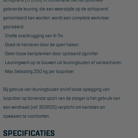
geleverde leuning, die aan weerszijde op de schoprand
Hangbruginstallaties
gemonteerd kan worden, wordt een complete werkvloer
Schilderwerkzaamheden
gecreëerd.
· Snelle overbrugging van 4-7m.
Gevelrenovatie
· Goed te hanteren door de open haken.
Industrieel onderhoud
· Geen losse kantplanken door opstaand zijprofiel.
Hoogwerkers
· Leuningwerk op te bouwen uit leuningbuizen of variaschoren.
· Max. belasting 250 kg per loopvloer.
Telescoop hoogwerkers
Knikarmhoogwerkers
Bij gebruik van leuningbuizen en/of losse oplegging van
Spinhoogwerkers
loopvloer op bovenste sport van de steiger is het gebruik van
een windhaak (ref. 909105) verplicht om kantelen en
Schaarhoogwerkers
opwaaien te voorkomen.
Masthoogwerkers
SPECIFICATIES
Autohoogwerkers