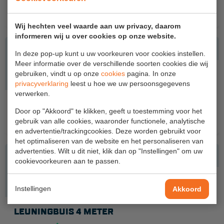
Aanmelden Inspectiewekker
Meer info
Wij hechten veel waarde aan uw privacy, daarom
informeren wij u over cookies op onze website.
OVER ONS
In deze pop-up kunt u uw voorkeuren voor cookies instellen.
Vestigingen
Meer informatie over de verschillende soorten cookies die wij
gebruiken, vindt u op onze
cookies
pagina. In onze
Dealers
privacyverklaring
leest u hoe we uw persoonsgegevens
verwerken.
Werken bij ons
LEUNINGSTAANDER VOOR LOOPVLOER
Door op "Akkoord" te klikken, geeft u toestemming voor het
Product video's
Meer info
gebruik van alle cookies, waaronder functionele, analytische
en advertentie/trackingcookies. Deze worden gebruikt voor
Blog
het optimaliseren van de website en het personaliseren van
advertenties. Wilt u dit niet, klik dan op "Instellingen" om uw
cookievoorkeuren aan te passen.
SUPPORT
Handleidingen
Instellingen
Akkoord
Tips en trucs
LEUNINGBUIS 4 METER