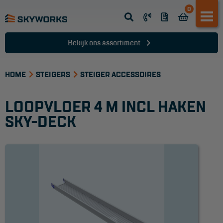
0
Opsteek ladder
Reformladder
Bekijk ons assortiment
Schuifladder
HOME
Telescopische ladder
STEIGERS
STEIGER ACCESSOIRES
Dakladder
LOOPVLOER 4 M INCL HAKEN
Ladder accessoires
SKY-DECK
Ladder onderdelen
TRAPPEN
Bordestrap
Dubbele trap
Werktrappen