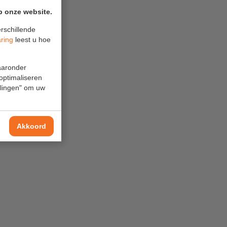
p onze website.
rschillende
aring
leest u hoe
waaronder
 optimaliseren
ellingen" om uw
Akkoord