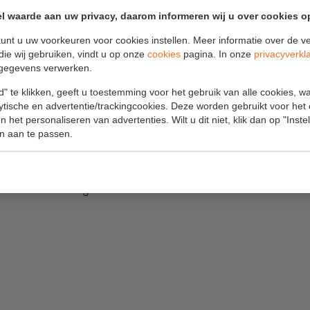
 aan de onderzijde van de
l waarde aan uw privacy, daarom informeren wij u over cookies o
en
unt u uw voorkeuren voor cookies instellen. Meer informatie over de ve
deuken door een
die wij gebruiken, vindt u op onze
cookies
pagina. In onze
privacyverkl
gegevens verwerken.
ing van de voorloopleuning
" te klikken, geeft u toestemming voor het gebruik van alle cookies, 
lytische en advertentie/trackingcookies. Deze worden gebruikt voor het
teiger onderdelen
 het personaliseren van advertenties. Wilt u dit niet, klik dan op "Inst
n aan te passen.
n een uitvoering voor een