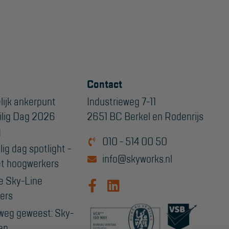
Contact
lijk ankerpunt
Industrieweg 7-11
ilig Dag 2026
2651 BC Berkel en Rodenrijs
g
010 - 514 00 50
ig dag spotlight -
info@skyworks.nl
t hoogwerkers
e Sky-Line
ers
weg geweest: Sky-
en