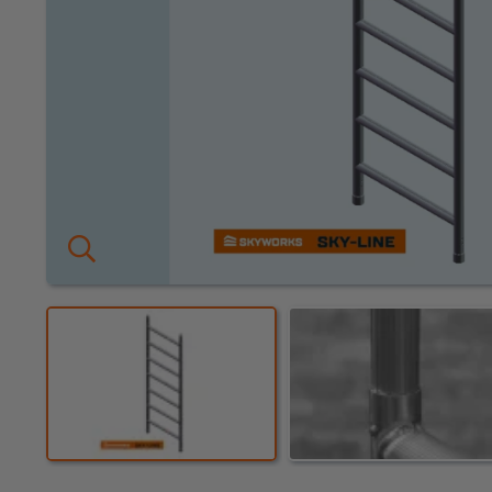
KEURING
OVER ONS
Keuring en Inspectie
Vestigingen
Dealers
Ladders en
trappen
Werken bij ons
Product video's
Steigers
Blog