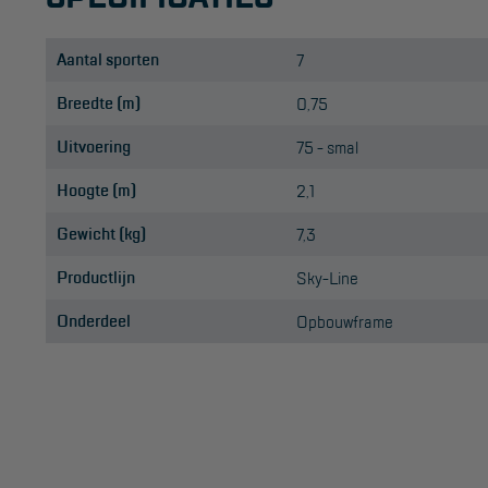
Aantal sporten
7
Breedte (m)
0,75
Uitvoering
75 - smal
Hoogte (m)
2,1
Gewicht (kg)
7,3
Productlijn
Sky-Line
Onderdeel
Opbouwframe