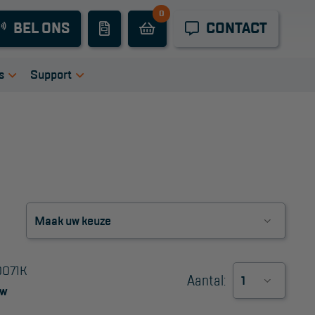
0
Industrieel
BEL ONS
CONTACT
onderhoud
Hoogwerkers
s
Support
Telescoop
tie
igingen
Handleidingen
hoogwerkers
ers
Tips en trucs
Knikarmhoogwerkers
en bij ons
Veelgestelde vragen
uct video's
Wet- en regelgeving
Spinhoogwerkers
Garantie
Algemene
Schaarhoogwerkers
voorwaarden
Webshop
Masthoogwerkers
0071K
voorwaarden
Aantal:
TW
Autohoogwerkers