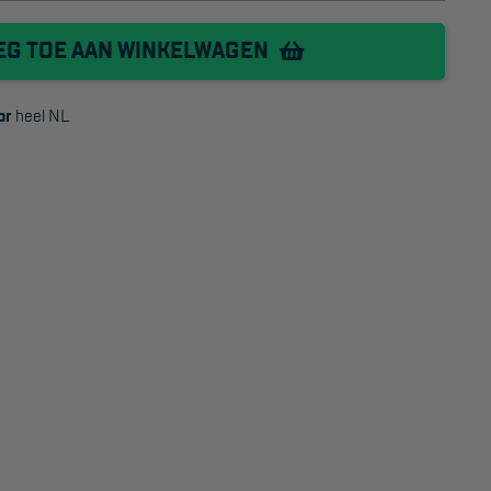
Project toepassingen
EG TOE AAN WINKELWAGEN
Laagbouw
or
heel NL
Hoogbouw
Industrie
Projectvoorbeelden