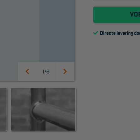
VO
Directe levering do
1/6
SUPPORT
Handleidingen
Tips en trucs
Veelgestelde vragen
Wet- en regelgeving
Garantie