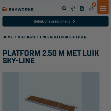
0
Opsteek ladder
Reformladder
Bekijk ons assortiment
Schuifladder
HOME
Telescopische ladder
STEIGERS
ONDERDELEN ROLSTEIGER
Dakladder
PLATFORM 2,50 M MET LUIK
Ladder accessoires
SKY-LINE
Ladder onderdelen
TRAPPEN
Bordestrap
Dubbele trap
Werktrappen