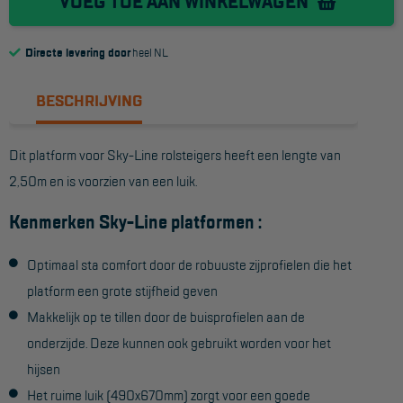
VOEG TOE AAN WINKELWAGEN
Reddingsmiddelen
Directe levering door
heel NL
ACTIES
BESCHRIJVING
CombiDeals
Dit platform voor Sky-Line rolsteigers heeft een lengte van
MAATWERK
2,50m en is voorzien van een luik.
Kenmerken Sky-Line platformen :
VERHUUR
Steigers
Optimaal sta comfort door de robuuste zijprofielen die het
platform een grote stijfheid geven
Rolsteigers
Makkelijk op te tillen door de buisprofielen aan de
Schilderstellingen
onderzijde. Deze kunnen ook gebruikt worden voor het
Gevelsteigers
hijsen
Het ruime luik (490x670mm) zorgt voor een goede
Steiger overkapping