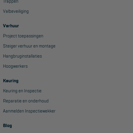
Veelgestelde vragen
Trappen
Valbeveiliging
Wet- en regelgeving
Garantie
Verhuur
Algemene voorwaarden
Project toepassingen
Steiger verhuur en montage
Webshop voorwaarden
Hangbruginstallaties
Hoogwerkers
Keuring
Keuring en Inspectie
Reparatie en onderhoud
Aanmelden Inspectiewekker
Blog