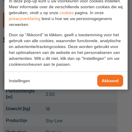
In deze pop-up kunt u uw voorkeuren voor cookies instellen.
Project toepassingen
Meer informatie over de verschillende soorten cookies die wij
gebruiken, vindt u op onze
cookies
pagina. In onze
Laagbouw
LEES MEER OVER SKY-LINE-STEIGERS
privacyverklaring
leest u hoe we uw persoonsgegevens
verwerken.
Hoogbouw
Door op "Akkoord" te klikken, geeft u toestemming voor het
SPECIFICATIES
Industrie
gebruik van alle cookies, waaronder functionele, analytische
en advertentie/trackingcookies. Deze worden gebruikt voor
Projectvoorbeelden
het optimaliseren van de website en het personaliseren van
Breedte (m)
0,6
advertenties. Wilt u dit niet, klik dan op "Instellingen" om uw
cookievoorkeuren aan te passen.
Uitvoering
Met luik
KEURING
Soort platform
Houten platform
Keuring en Inspectie
Instellingen
Akkoord
Platformlengte
Ladders en trappen
2,50
(m)
Steigers
Gewicht (kg)
18
Valbeveiliging
Productlijn
Sky-Line
Reparatie en onderhoud