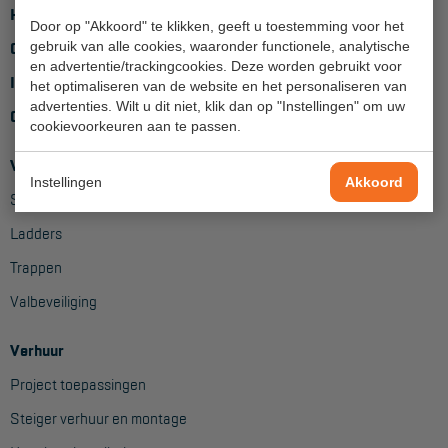
Home
Door op "Akkoord" te klikken, geeft u toestemming voor het
Hangbruginstallaties
gebruik van alle cookies, waaronder functionele, analytische
Over ons
en advertentie/trackingcookies. Deze worden gebruikt voor
Schilderwerkzaamheden
Inloggen
het optimaliseren van de website en het personaliseren van
advertenties. Wilt u dit niet, klik dan op "Instellingen" om uw
Gevelrenovatie
Contact
cookievoorkeuren aan te passen.
Industrieel onderhoud
Verkoop
Instellingen
Akkoord
Hoogwerkers
Steigers
Telescoop hoogwerkers
Ladders
Trappen
Knikarmhoogwerkers
Valbeveiliging
Spinhoogwerkers
Schaarhoogwerkers
Verhuur
Project toepassingen
Masthoogwerkers
Steiger verhuur en montage
Autohoogwerkers