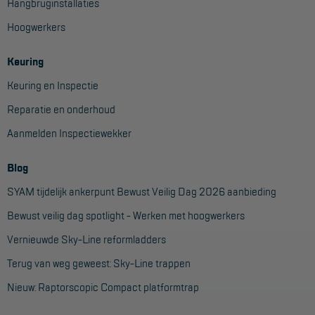
Hangbruginstallaties
Project toepassingen
Hoogwerkers
Laagbouw
Keuring
Hoogbouw
Keuring en Inspectie
Industrie
Reparatie en onderhoud
Projectvoorbeelden
Aanmelden Inspectiewekker
KEURING
Blog
Keuring en Inspectie
SYAM tijdelijk ankerpunt Bewust Veilig Dag 2026 aanbieding
Bewust veilig dag spotlight - Werken met hoogwerkers
Ladders en trappen
Vernieuwde Sky-Line reformladders
Steigers
Terug van weg geweest: Sky-Line trappen
Valbeveiliging
Nieuw: Raptorscopic Compact platformtrap
Reparatie en onderhoud