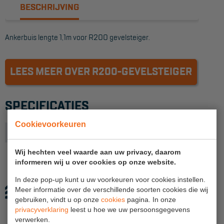
BESCHRIJVING
Reddingsmiddelen
Ankerbuis lengte 1,1m voor R200 gevelsteiger.
ACTIES
CombiDeals
LEES MEER OVER R200-GEVELSTEIGER
MAATWERK
SPECIFICATIES
Cookievoorkeuren
VERHUUR
Productlijn
R200 framesteiger
Steigers
Wij hechten veel waarde aan uw privacy, daarom
informeren wij u over cookies op onze website.
Rolsteigers
In deze pop-up kunt u uw voorkeuren voor cookies instellen.
Schilderstellingen
Meer informatie over de verschillende soorten cookies die wij
gebruiken, vindt u op onze
cookies
pagina. In onze
Gevelsteigers
privacyverklaring
leest u hoe we uw persoonsgegevens
verwerken.
Steiger overkapping