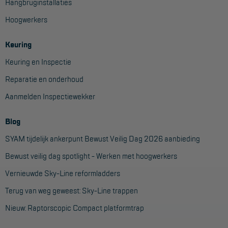
Hangbruginstallaties
Project toepassingen
Hoogwerkers
Laagbouw
Keuring
Hoogbouw
Keuring en Inspectie
Industrie
Reparatie en onderhoud
Projectvoorbeelden
Aanmelden Inspectiewekker
KEURING
Blog
Keuring en Inspectie
SYAM tijdelijk ankerpunt Bewust Veilig Dag 2026 aanbieding
Bewust veilig dag spotlight - Werken met hoogwerkers
Ladders en trappen
Vernieuwde Sky-Line reformladders
Steigers
Terug van weg geweest: Sky-Line trappen
Valbeveiliging
Nieuw: Raptorscopic Compact platformtrap
Reparatie en onderhoud