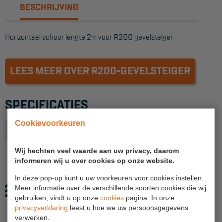
BESCHRIJVING
Reddingsmiddelen
Horizontaal schoor lengte 2m voor R200 gevelsteiger
ACTIES
CombiDeals
LEES MEER OVER R200-GEVELSTEIGER
MAATWERK
SPECIFICATIES
Cookievoorkeuren
VERHUUR
Productlijn
R200 framesteiger
Steigers
Wij hechten veel waarde aan uw privacy, daarom
informeren wij u over cookies op onze website.
Rolsteigers
In deze pop-up kunt u uw voorkeuren voor cookies instellen.
Schilderstellingen
Meer informatie over de verschillende soorten cookies die wij
gebruiken, vindt u op onze
cookies
pagina. In onze
Gevelsteigers
privacyverklaring
leest u hoe we uw persoonsgegevens
verwerken.
Steiger overkapping