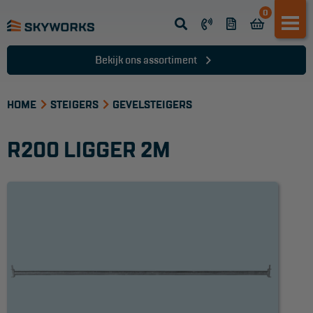
0
Opsteek ladder
Reformladder
Bekijk ons assortiment
Schuifladder
HOME
Telescopische ladder
STEIGERS
GEVELSTEIGERS
Dakladder
R200 LIGGER 2M
Ladder accessoires
Ladder onderdelen
TRAPPEN
Bordestrap
Dubbele trap
Werktrappen