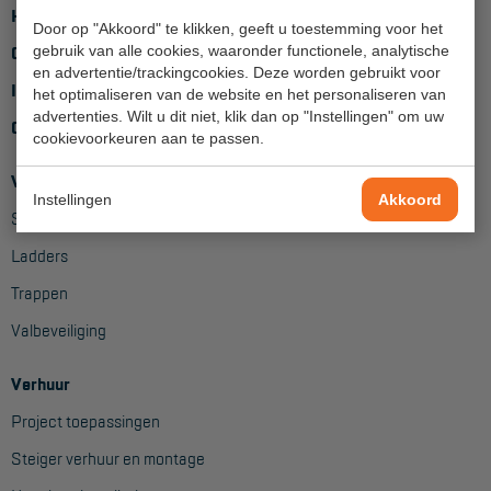
Home
Door op "Akkoord" te klikken, geeft u toestemming voor het
Hangbruginstallaties
gebruik van alle cookies, waaronder functionele, analytische
Over ons
en advertentie/trackingcookies. Deze worden gebruikt voor
Schilderwerkzaamheden
Inloggen
het optimaliseren van de website en het personaliseren van
advertenties. Wilt u dit niet, klik dan op "Instellingen" om uw
Gevelrenovatie
Contact
cookievoorkeuren aan te passen.
Industrieel onderhoud
Verkoop
Instellingen
Akkoord
Hoogwerkers
Steigers
Telescoop hoogwerkers
Ladders
Trappen
Knikarmhoogwerkers
Valbeveiliging
Spinhoogwerkers
Schaarhoogwerkers
Verhuur
Project toepassingen
Masthoogwerkers
Steiger verhuur en montage
Autohoogwerkers