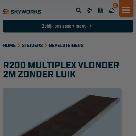
0
Opsteek ladder
Reformladder
Bekijk ons assortiment
Schuifladder
HOME
Telescopische ladder
STEIGERS
GEVELSTEIGERS
Dakladder
R200 MULTIPLEX VLONDER
Ladder accessoires
2M ZONDER LUIK
Ladder onderdelen
TRAPPEN
Bordestrap
Dubbele trap
Werktrappen