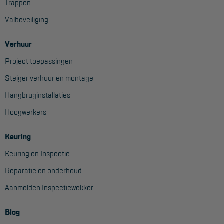
Trappen
Project toepassingen
Valbeveiliging
Laagbouw
Verhuur
Hoogbouw
Project toepassingen
Industrie
Steiger verhuur en montage
Projectvoorbeelden
Hangbruginstallaties
Hoogwerkers
KEURING
Keuring en Inspectie
Keuring
Keuring en Inspectie
Ladders en trappen
Reparatie en onderhoud
Steigers
Aanmelden Inspectiewekker
Valbeveiliging
Blog
Reparatie en onderhoud