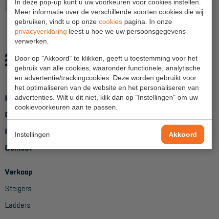
Productlijn
R200 framesteiger
In deze pop-up kunt u uw voorkeuren voor cookies instellen.
Meer informatie over de verschillende soorten cookies die wij
Hangbruginstallaties
gebruiken, vindt u op onze
cookies
pagina. In onze
privacyverklaring
leest u hoe we uw persoonsgegevens
Schilderwerkzaamheden
verwerken.
Gevelrenovatie
Door op "Akkoord" te klikken, geeft u toestemming voor het
gebruik van alle cookies, waaronder functionele, analytische
Industrieel onderhoud
en advertentie/trackingcookies. Deze worden gebruikt voor
het optimaliseren van de website en het personaliseren van
Hoogwerkers
Home
advertenties. Wilt u dit niet, klik dan op "Instellingen" om uw
cookievoorkeuren aan te passen.
Telescoop hoogwerkers
Over ons
Inloggen
Knikarmhoogwerkers
Instellingen
Akkoord
Contact
Spinhoogwerkers
Schaarhoogwerkers
Verkoop
Steigers
Masthoogwerkers
Ladders
Autohoogwerkers