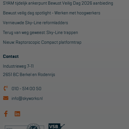
SYAM tijdelijk ankerpunt Bewust Veilig Dag 2026 aanbieding
Aanmelden Inspectiewekker
Bewust veilig dag spotlight - Werken met hoogwerkers
OVER ONS
Vernieuwde Sky-Line reformladders
Terug van weg geweest: Sky-Line trappen
Vestigingen
Nieuw: Raptorscopic Compact platformtrap
Dealers
Werken bij ons
Contact
Industrieweg 7-11
Product video's
2651 BC Berkel en Rodenrijs
Blog
010 - 514 00 50
SUPPORT
info@skyworks.nl
Handleidingen
Tips en trucs