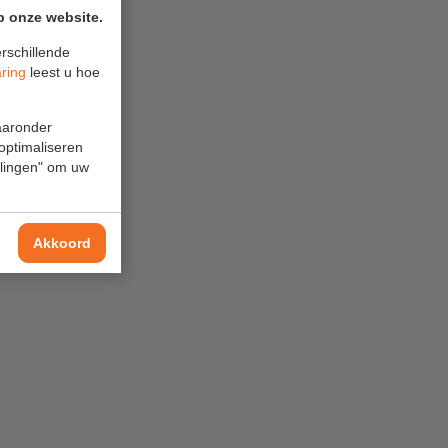
p onze website.
rschillende
aring
leest u hoe
waaronder
 optimaliseren
ellingen" om uw
Akkoord