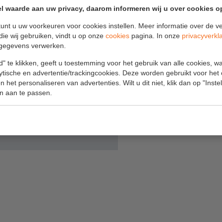
l waarde aan uw privacy, daarom informeren wij u over cookies o
Algemene
voorwaarden
unt u uw voorkeuren voor cookies instellen. Meer informatie over de ve
die wij gebruiken, vindt u op onze
cookies
pagina. In onze
privacyverkl
steiger.
Webshop voorwaarden
gegevens verwerken.
" te klikken, geeft u toestemming voor het gebruik van alle cookies, 
lytische en advertentie/trackingcookies. Deze worden gebruikt voor het
 het personaliseren van advertenties. Wilt u dit niet, klik dan op "Inst
n aan te passen.