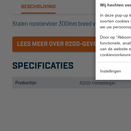
Valbeveiliging
Wij hechten vee
BESCHRIJVING
Reparatie en
In deze pop-up k
onderhoud
soorten cookies 
Stalen roostervloer 300mm breed voor R200 gevel
we uw persoons
Aanmelden
Door op "Akkoord
Inspectiewekker
LEES MEER OVER R200-GEVELSTEIGER
functionele, ana
van de website en
cookievoorkeure
SPECIFICATIES
Instellingen
Productlijn
R200 framesteiger