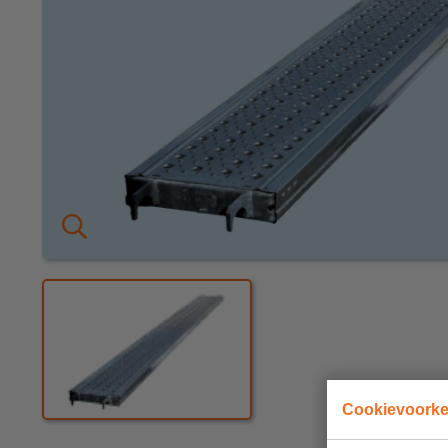
KEURING
OVER ONS
Keuring en Inspectie
Vestigingen
Dealers
Ladders en
trappen
Werken bij ons
Product video's
Steigers
Cookievoork
Blog