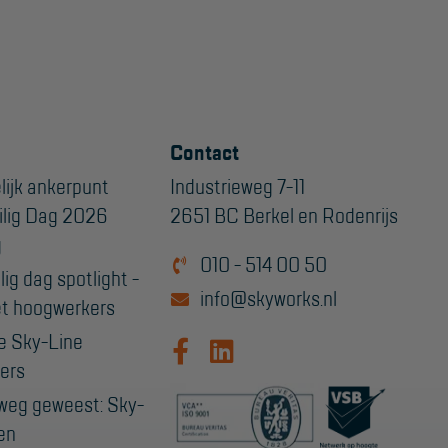
Contact
lijk ankerpunt
Industrieweg 7-11
ilig Dag 2026
2651 BC Berkel en Rodenrijs
g
010 - 514 00 50
ig dag spotlight -
info@skyworks.nl
t hoogwerkers
e Sky-Line
ers
weg geweest: Sky-
en