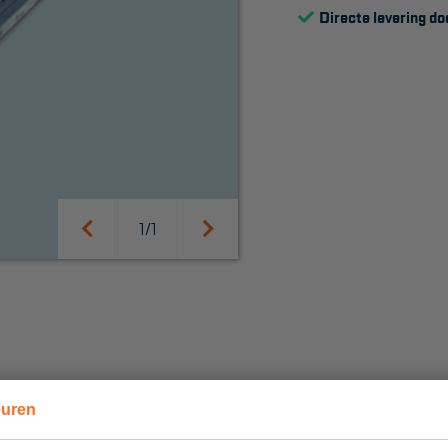
Directe levering do
1/1
SUPPORT
Handleidingen
Tips en trucs
Veelgestelde vragen
Wet- en regelgeving
euren
Garantie