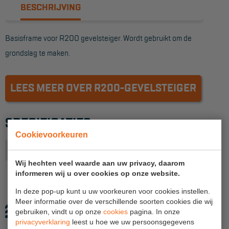
BESCHRIJVING
Reddingsmiddelen
Basisframe voor R200 gevelsteiger. Wordt gebruikt om de
ACTIES
grondslag te maken.
CombiDeals
LEES MEER OVER R200-GEVELSTEIGER
MAATWERK
SPECIFICATIES
VERHUUR
Cookievoorkeuren
Steigers
Productlijn
R200 framesteiger
Wij hechten veel waarde aan uw privacy, daarom
Rolsteigers
informeren wij u over cookies op onze website.
Schilderstellingen
In deze pop-up kunt u uw voorkeuren voor cookies instellen.
Meer informatie over de verschillende soorten cookies die wij
Gevelsteigers
gebruiken, vindt u op onze
cookies
pagina. In onze
privacyverklaring
leest u hoe we uw persoonsgegevens
Steiger overkapping