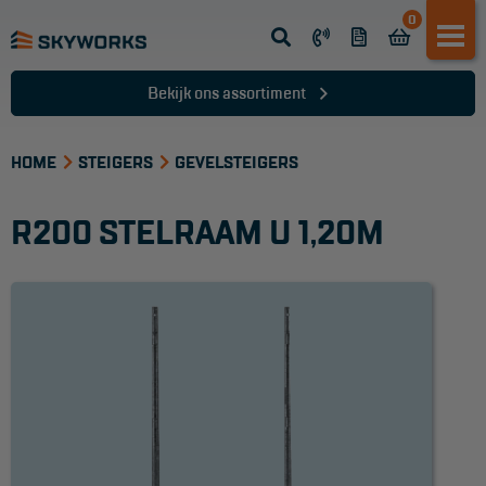
0
Opsteek ladder
Reformladder
Bekijk ons assortiment
Schuifladder
HOME
Telescopische ladder
STEIGERS
GEVELSTEIGERS
Dakladder
R200 STELRAAM U 1,20M
Ladder accessoires
Ladder onderdelen
TRAPPEN
Bordestrap
Dubbele trap
Werktrappen