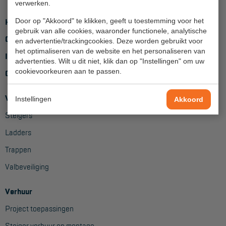
verwerken.
Hangbruginstallaties
Door op "Akkoord" te klikken, geeft u toestemming voor het
Home
gebruik van alle cookies, waaronder functionele, analytische
Schilderwerkzaamheden
Over ons
en advertentie/trackingcookies. Deze worden gebruikt voor
het optimaliseren van de website en het personaliseren van
Inloggen
Gevelrenovatie
advertenties. Wilt u dit niet, klik dan op "Instellingen" om uw
cookievoorkeuren aan te passen.
Contact
Industrieel onderhoud
Hoogwerkers
Verkoop
Instellingen
Akkoord
Steigers
Telescoop hoogwerkers
Ladders
Knikarmhoogwerkers
Trappen
Spinhoogwerkers
Valbeveiliging
Schaarhoogwerkers
Verhuur
Masthoogwerkers
Project toepassingen
Autohoogwerkers
Steiger verhuur en montage