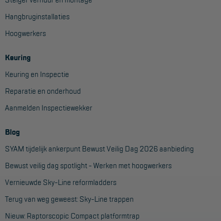
Project toepassingen
Hangbruginstallaties
Laagbouw
Hoogwerkers
Hoogbouw
Keuring
Industrie
Keuring en Inspectie
Projectvoorbeelden
Reparatie en onderhoud
Aanmelden Inspectiewekker
KEURING
Blog
Keuring en Inspectie
SYAM tijdelijk ankerpunt Bewust Veilig Dag 2026 aanbieding
Ladders en trappen
Bewust veilig dag spotlight - Werken met hoogwerkers
Steigers
Vernieuwde Sky-Line reformladders
Valbeveiliging
Terug van weg geweest: Sky-Line trappen
Reparatie en onderhoud
Nieuw: Raptorscopic Compact platformtrap