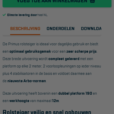
VOEG TOE AAN WINKELWAGEN
Reddingsmiddelen
Directe levering door
heel NL
ACTIES
BESCHRIJVING
ONDERDELEN
DOWNLOADS
CombiDeals
De Primus rolsteiger is ideaal voor dagelijks gebruik en biedt
MAATWERK
een
optimaal gebruiksgemak
voor een
zeer scherpe prijs
.
Deze brede uitvoering wordt
compleet geleverd
met een
VERHUUR
platform op elke 2 meter, 2 voorloopleuningen op ieder niveau
plus 4 stabilisatoren in de basis en voldoet daarmee aan
Steigers
de
nieuwste Arbo-normen
.
Rolsteigers
Deze uitvoering heeft bovenin een
dubbel platform 190
en
Schilderstellingen
een
werkhoogte
van maximaal
12m
.
Gevelsteigers
Rolsteiger veilig en snel opbouwen
Steiger overkapping