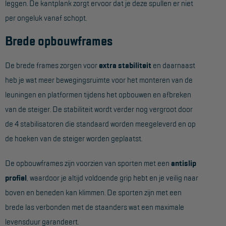
leggen. De kantplank zorgt ervoor dat je deze spullen er niet
Project toepassingen
per ongeluk vanaf schopt.
Laagbouw
Brede opbouwframes
Hoogbouw
De brede frames zorgen voor
extra stabiliteit
en daarnaast
Industrie
heb je wat meer bewegingsruimte voor het monteren van de
Projectvoorbeelden
leuningen en platformen tijdens het opbouwen en afbreken
van de steiger. De stabiliteit wordt verder nog vergroot door
KEURING
de 4 stabilisatoren die standaard worden meegeleverd en op
Keuring en Inspectie
de hoeken van de steiger worden geplaatst.
Ladders en trappen
De opbouwframes zijn voorzien van sporten met een
antislip
Steigers
profiel
, waardoor je altijd voldoende grip hebt en je veilig naar
boven en beneden kan klimmen. De sporten zijn met een
Valbeveiliging
brede las verbonden met de staanders wat een maximale
Reparatie en onderhoud
levensduur garandeert.