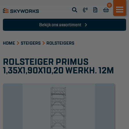
0
Opsteek ladder
Reformladder
Bekijk ons assortiment
Schuifladder
HOME
Telescopische ladder
STEIGERS
ROLSTEIGERS
Dakladder
ROLSTEIGER PRIMUS
Ladder accessoires
1,35X1,90X10,20 WERKH. 12M
Ladder onderdelen
TRAPPEN
Bordestrap
Dubbele trap
Werktrappen