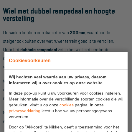
Aanmelden Inspectiewekker
Wiel met dubbel rempedaal en hoogte
verstelling
OVER ONS
De wielen hebben een diameter van
200mm
, waardoor de
Vestigingen
steiger ook buiten over wat ruwer terrein goed is te verrollen.
Dealers
Door het
dubbele rempedaal
zet je het wiel met een lichte
Werken bij ons
druk van je voet eenvoudig op de rem en als je de steiger wilt
Cookievoorkeuren
verplaatsen ontgrendel je de rem weer net zo makkelijk.
Product video's
Wij hechten veel waarde aan uw privacy, daarom
Blog
Wanneer je het wiel op de rem zet, plaatst deze zichzelf
informeren wij u over cookies op onze website.
automatisch recht onder de staander. Hierdoor hoef je nooit
In deze pop-up kunt u uw voorkeuren voor cookies instellen.
SUPPORT
meer na te denken over de juiste stand van het zwenkwiel.
Meer informatie over de verschillende soorten cookies die wij
gebruiken, vindt u op onze
cookies
pagina. In onze
Handleidingen
privacyverklaring
leest u hoe we uw persoonsgegevens
Met de wartel, die op de wielstaander zit, is de steiger ook
verwerken.
Tips en trucs
weer snel op de goede hoogte te stellen.
Door op "Akkoord" te klikken, geeft u toestemming voor het