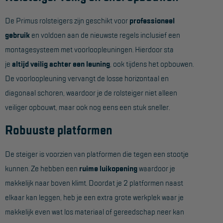
Hangbruginstallaties
De Primus rolsteigers zijn geschikt voor
professioneel
gebruik
en voldoen aan de nieuwste regels inclusief een
Schilderwerkzaamheden
montagesysteem met voorloopleuningen. Hierdoor sta
Gevelrenovatie
je
altijd veilig achter een leuning
, ook tijdens het opbouwen.
Industrieel onderhoud
De voorloopleuning vervangt de losse horizontaal en
diagonaal schoren, waardoor je de rolsteiger niet alleen
Hoogwerkers
veiliger opbouwt, maar ook nog eens een stuk sneller.
Telescoop hoogwerkers
Robuuste platformen
Knikarmhoogwerkers
De steiger is voorzien van platformen die tegen een stootje
Spinhoogwerkers
kunnen. Ze hebben een
ruime luikopening
waardoor je
Schaarhoogwerkers
makkelijk naar boven klimt. Doordat je 2 platformen naast
Masthoogwerkers
elkaar kan leggen, heb je een extra grote werkplek waar je
makkelijk even wat los materiaal of gereedschap neer kan
Autohoogwerkers