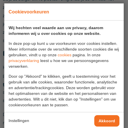
Veelgestelde vragen
zo makkelijk. Wanneer je het wiel op de rem zet plaatst deze
Wet- en regelgeving
Cookievoorkeuren
zichzelf automatisch recht onder de staander. Hierdoor hoef
Garantie
je nooit meer na te denken over de juiste stand van het
Wij hechten veel waarde aan uw privacy, daarom
zwenkwiel. Met de wartel die op de wielstaander zit is de
Algemene voorwaarden
informeren wij u over cookies op onze website.
steiger ook weer snel op de goede hoogte te stellen.
In deze pop-up kunt u uw voorkeuren voor cookies instellen.
Webshop voorwaarden
Meer informatie over de verschillende soorten cookies die wij
Gegarandeerde kwaliteit
gebruiken, vindt u op onze
cookies
pagina. In onze
privacyverklaring
leest u hoe we uw persoonsgegevens
verwerken.
Kies je voor een Primus rolsteiger dan heb je daar jarenlang
plezier van. Alle onderdelen worden
in Nederland
Door op "Akkoord" te klikken, geeft u toestemming voor het
gebruik van alle cookies, waaronder functionele, analytische
geproduceerd
met de nieuwste techniek. Hierdoor is een
en advertentie/trackingcookies. Deze worden gebruikt voor
snelle levering en service gegarandeerd en kunnen we je de
het optimaliseren van de website en het personaliseren van
advertenties. Wilt u dit niet, klik dan op "Instellingen" om uw
steiger aanbieden voor een scherpe prijs.
cookievoorkeuren aan te passen.
De Primus lichtgewicht rolsteiger is geschikt voor een
Instellingen
Akkoord
maximale belasting van
750kg
en 200kg/m2 per platform.