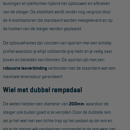
leuningen en platformen tijdens het opbouwen en afbreken
Aanmelden Inspectiewekker
van de steiger. De stabiliteit wordt verder nog vergroot door
de 4 stabilisatoren die standaard worden meegeleverd en op
OVER ONS
de hoeken van de steiger worden geplaatst.
Vestigingen
De opbouwframes zijn voorzien van sporten met een antislip
Dealers
profiel waardoor je altijd voldoende grip hebt en je veilig naar
Werken bij ons
boven en beneden kan klimmen. De sporten zijn met een
robuuste lasverbinding
verbonden met de staanders wat een
Product video's
maximale levensduur garandeert.
Blog
Wiel met dubbel rempedaal
SUPPORT
De wielen hebben een diameter van
200mm
, waardoor de
Handleidingen
steiger ook buiten goed is te verrollen. Door de dubbele rem
Tips en trucs
zet je het wiel met een lichte trap op het pedaal op de rem en
als je de steiger wilt verplaatsen ontgrendel je de rem weer net