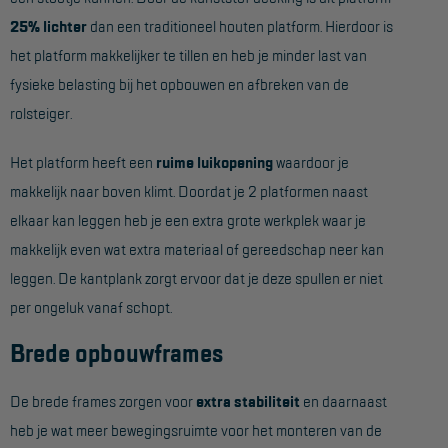
Project toepassingen
25% lichter
dan een traditioneel houten platform. Hierdoor is
het platform makkelijker te tillen en heb je minder last van
Laagbouw
fysieke belasting bij het opbouwen en afbreken van de
Hoogbouw
rolsteiger.
Industrie
Het platform heeft een
ruime luikopening
waardoor je
Projectvoorbeelden
makkelijk naar boven klimt. Doordat je 2 platformen naast
elkaar kan leggen heb je een extra grote werkplek waar je
KEURING
makkelijk even wat extra materiaal of gereedschap neer kan
Keuring en Inspectie
leggen. De kantplank zorgt ervoor dat je deze spullen er niet
per ongeluk vanaf schopt.
Ladders en trappen
Brede opbouwframes
Steigers
Valbeveiliging
De brede frames zorgen voor
extra stabiliteit
en daarnaast
Reparatie en onderhoud
heb je wat meer bewegingsruimte voor het monteren van de