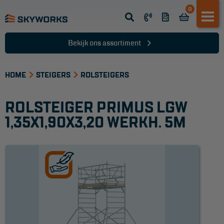
0
Opsteek ladder
Reformladder
Bekijk ons assortiment
Schuifladder
HOME
Telescopische ladder
STEIGERS
ROLSTEIGERS
Dakladder
ROLSTEIGER PRIMUS LGW
Ladder accessoires
1,35X1,90X3,20 WERKH. 5M
Ladder onderdelen
TRAPPEN
Bordestrap
Dubbele trap
Werktrappen