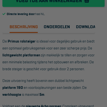
VOEG TOE AAN WINKELWAGEN
Reddingsmiddelen
Directe levering door
heel NL
ACTIES
BESCHRIJVING
ONDERDELEN
DOWNLOADS
CombiDeals
De
Primus rolsteiger
is ideaal voor dagelijks gebruik en biedt
MAATWERK
een optimaal gebruiksgemak voor een zeer scherpe prijs. De
lichtgewicht platformen
zijn makkelijk te tillen en zorgen voor
VERHUUR
een minimale belasting tijdens het opbouwen en afbreken. De
brede steiger is geschikt voor gebruik door 2 personen.
Steigers
Rolsteigers
Deze uitvoering heeft bovenin een dubbel lichtgewicht
platform 190
en voorloopleuningen aan beide zijden. De
Schilderstellingen
werkhoogte
is maximaal
5m
.
Gevelsteigers
Voldoet aan de
nieuwste Arbo normen
: Compleet uitgevoerd
Steiger overkapping