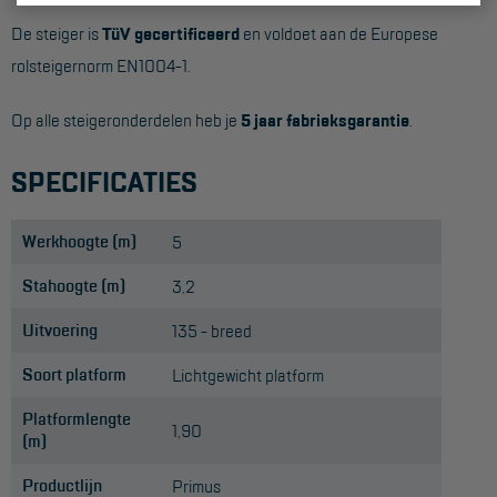
De steiger is
TüV gecertificeerd
en voldoet aan de Europese
rolsteigernorm EN1004-1.
Op alle steigeronderdelen heb je
5 jaar fabrieksgarantie
.
SPECIFICATIES
Werkhoogte (m)
5
Stahoogte (m)
3,2
Uitvoering
135 - breed
Soort platform
Lichtgewicht platform
Platformlengte
1,90
(m)
Productlijn
Primus