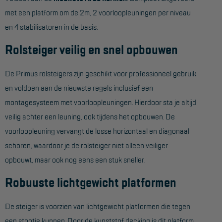
met een platform om de 2m, 2 voorloopleuningen per niveau
Hangbruginstallaties
en 4 stabilisatoren in de basis.
Schilderwerkzaamheden
Rolsteiger veilig en snel opbouwen
Gevelrenovatie
De Primus rolsteigers zijn geschikt voor professioneel gebruik
Industrieel onderhoud
en voldoen aan de nieuwste regels inclusief een
Hoogwerkers
montagesysteem met voorloopleuningen. Hierdoor sta je altijd
Telescoop hoogwerkers
veilig achter een leuning, ook tijdens het opbouwen. De
voorloopleuning vervangt de losse horizontaal en diagonaal
Knikarmhoogwerkers
schoren, waardoor je de rolsteiger niet alleen veiliger
Spinhoogwerkers
opbouwt, maar ook nog eens een stuk sneller.
Schaarhoogwerkers
Robuuste lichtgewicht platformen
Masthoogwerkers
De steiger is voorzien van lichtgewicht platformen die tegen
Autohoogwerkers
een stootje kunnen. Door de kunststof decking is dit platform