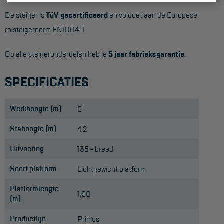
De steiger is
TüV gecertificeerd
en voldoet aan de Europese
rolsteigernorm EN1004-1.
Op alle steigeronderdelen heb je
5 jaar fabrieksgarantie
.
SPECIFICATIES
Werkhoogte (m)
6
Stahoogte (m)
4,2
Uitvoering
135 - breed
Soort platform
Lichtgewicht platform
Platformlengte
1,90
(m)
Productlijn
Primus