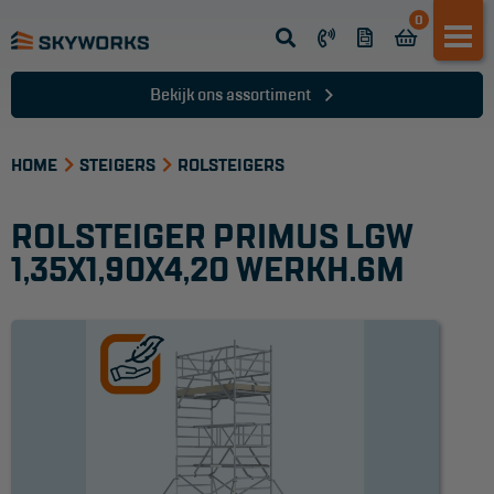
0
Opsteek ladder
Reformladder
Bekijk ons assortiment
Schuifladder
HOME
Telescopische ladder
STEIGERS
ROLSTEIGERS
Dakladder
ROLSTEIGER PRIMUS LGW
Ladder accessoires
1,35X1,90X4,20 WERKH.6M
Ladder onderdelen
TRAPPEN
Bordestrap
Dubbele trap
Werktrappen