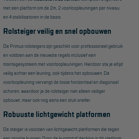
met een platform om de 2m, 2 voorloopleuningen per niveau
Hangbruginstallaties
en 4 stabilisatoren in de basis.
Schilderwerkzaamheden
Rolsteiger veilig en snel opbouwen
Gevelrenovatie
De Primus rolsteigers zijn geschikt voor professioneel gebruik
Industrieel onderhoud
en voldoen aan de nieuwste regels inclusief een
Hoogwerkers
montagesysteem met voorloopleuningen. Hierdoor sta je altijd
Telescoop hoogwerkers
veilig achter een leuning, ook tijdens het opbouwen. De
voorloopleuning vervangt de losse horizontaal en diagonaal
Knikarmhoogwerkers
schoren, waardoor je de rolsteiger niet alleen veiliger
Spinhoogwerkers
opbouwt, maar ook nog eens een stuk sneller.
Schaarhoogwerkers
Robuuste lichtgewicht platformen
Masthoogwerkers
De steiger is voorzien van lichtgewicht platformen die tegen
Autohoogwerkers
een stootje kunnen. Door de kunststof decking is dit platform