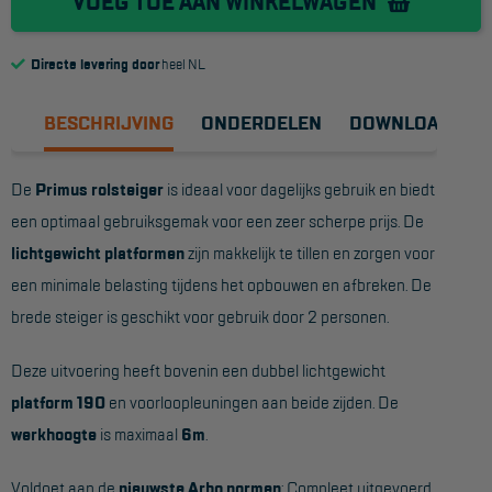
VOEG TOE AAN WINKELWAGEN
Reddingsmiddelen
Directe levering door
heel NL
ACTIES
BESCHRIJVING
ONDERDELEN
DOWNLOADS
CombiDeals
De
Primus rolsteiger
is ideaal voor dagelijks gebruik en biedt
MAATWERK
een optimaal gebruiksgemak voor een zeer scherpe prijs. De
lichtgewicht platformen
zijn makkelijk te tillen en zorgen voor
VERHUUR
een minimale belasting tijdens het opbouwen en afbreken. De
brede steiger is geschikt voor gebruik door 2 personen.
Steigers
Rolsteigers
Deze uitvoering heeft bovenin een dubbel lichtgewicht
platform 190
en voorloopleuningen aan beide zijden. De
Schilderstellingen
werkhoogte
is maximaal
6m
.
Gevelsteigers
Voldoet aan de
nieuwste Arbo normen
: Compleet uitgevoerd
Steiger overkapping