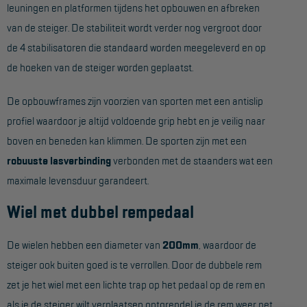
leuningen en platformen tijdens het opbouwen en afbreken
Aanmelden Inspectiewekker
van de steiger. De stabiliteit wordt verder nog vergroot door
de 4 stabilisatoren die standaard worden meegeleverd en op
OVER ONS
de hoeken van de steiger worden geplaatst.
Vestigingen
De opbouwframes zijn voorzien van sporten met een antislip
Dealers
profiel waardoor je altijd voldoende grip hebt en je veilig naar
Werken bij ons
boven en beneden kan klimmen. De sporten zijn met een
robuuste lasverbinding
verbonden met de staanders wat een
Product video's
maximale levensduur garandeert.
Blog
Wiel met dubbel rempedaal
SUPPORT
De wielen hebben een diameter van
200mm
, waardoor de
Handleidingen
steiger ook buiten goed is te verrollen. Door de dubbele rem
Tips en trucs
zet je het wiel met een lichte trap op het pedaal op de rem en
als je de steiger wilt verplaatsen ontgrendel je de rem weer net