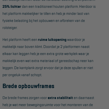
Project toepassingen
25% lichter
dan een traditioneel houten platform. Hierdoor is
het platform makkelijker te tillen en heb je minder last van
Laagbouw
fysieke belasting bij het opbouwen en afbreken van de
Hoogbouw
rolsteiger.
Industrie
Het platform heeft een
ruime luikopening
waardoor je
Projectvoorbeelden
makkelijk naar boven klimt. Doordat je 2 platformen naast
elkaar kan leggen heb je een extra grote werkplek waar je
KEURING
makkelijk even wat extra materiaal of gereedschap neer kan
Keuring en Inspectie
leggen. De kantplank zorgt ervoor dat je deze spullen er niet
per ongeluk vanaf schopt.
Ladders en trappen
Brede opbouwframes
Steigers
Valbeveiliging
De brede frames zorgen voor
extra stabiliteit
en daarnaast
Reparatie en onderhoud
heb je wat meer bewegingsruimte voor het monteren van de