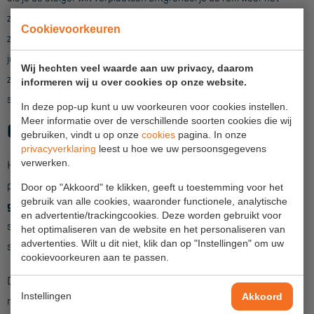
Veelgestelde vragen
zo makkelijk. Wanneer je het wiel op de rem zet plaatst deze
Wet- en regelgeving
Cookievoorkeuren
zichzelf automatisch recht onder de staander. Hierdoor hoef
Garantie
je nooit meer na te denken over de juiste stand van het
Wij hechten veel waarde aan uw privacy, daarom
zwenkwiel. Met de wartel die op de wielstaander zit is de
Algemene voorwaarden
informeren wij u over cookies op onze website.
steiger ook weer snel op de goede hoogte te stellen.
In deze pop-up kunt u uw voorkeuren voor cookies instellen.
Webshop voorwaarden
Meer informatie over de verschillende soorten cookies die wij
Gegarandeerde kwaliteit
gebruiken, vindt u op onze
cookies
pagina. In onze
privacyverklaring
leest u hoe we uw persoonsgegevens
verwerken.
Kies je voor een Primus rolsteiger dan heb je daar jarenlang
plezier van. Alle onderdelen worden
in Nederland
Door op "Akkoord" te klikken, geeft u toestemming voor het
gebruik van alle cookies, waaronder functionele, analytische
geproduceerd
met de nieuwste techniek. Hierdoor is een
en advertentie/trackingcookies. Deze worden gebruikt voor
snelle levering en service gegarandeerd en kunnen we je de
het optimaliseren van de website en het personaliseren van
advertenties. Wilt u dit niet, klik dan op "Instellingen" om uw
steiger aanbieden voor een scherpe prijs.
cookievoorkeuren aan te passen.
De Primus lichtgewicht rolsteiger is geschikt voor een
Instellingen
Akkoord
maximale belasting van
750kg
en 200kg/m2 per platform.