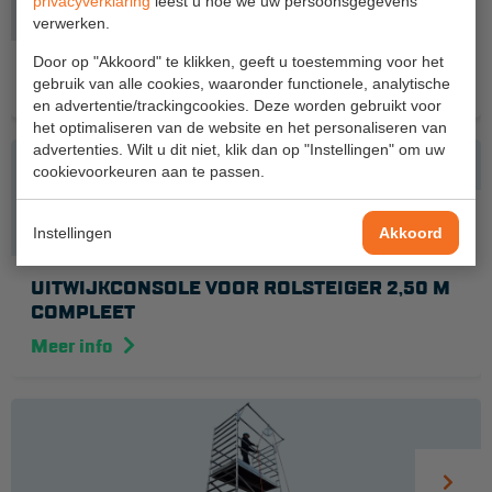
privacyverklaring
leest u hoe we uw persoonsgegevens
Productlijn
Pro-Line Secure
Aanmelden Inspectiewekker
verwerken.
Door op "Akkoord" te klikken, geeft u toestemming voor het
gebruik van alle cookies, waaronder functionele, analytische
OVER ONS
ACCESSOIRES
BIJPASSEND PRODUCT
en advertentie/trackingcookies. Deze worden gebruikt voor
Vestigingen
het optimaliseren van de website en het personaliseren van
advertenties. Wilt u dit niet, klik dan op "Instellingen" om uw
Dealers
cookievoorkeuren aan te passen.
Werken bij ons
Instellingen
Akkoord
Product video's
UITWIJKCONSOLE VOOR ROLSTEIGER 2,50 M
Blog
COMPLEET
Meer info
SUPPORT
Handleidingen
Tips en trucs