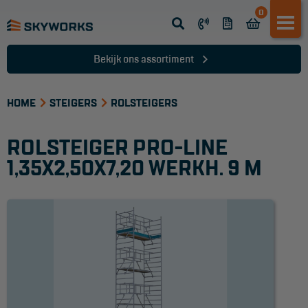
0
Opsteek ladder
Reformladder
Bekijk ons assortiment
Schuifladder
HOME
Telescopische ladder
STEIGERS
ROLSTEIGERS
Dakladder
ROLSTEIGER PRO-LINE
Ladder accessoires
1,35X2,50X7,20 WERKH. 9 M
Ladder onderdelen
TRAPPEN
Bordestrap
Dubbele trap
Werktrappen