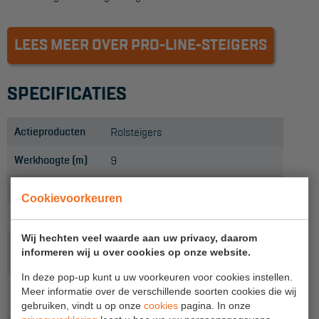
Project toepassingen
Laagbouw
LEES MEER OVER PRO-LINE-STEIGERS
Hoogbouw
SPECIFICATIES
Industrie
Projectvoorbeelden
Actieproducten
Rolsteigers
Werkhoogte (m)
9
KEURING
Uitvoering
135 - breed
Keuring en Inspectie
Cookievoorkeuren
Soort platform
Houten platform
Ladders en trappen
Wij hechten veel waarde aan uw privacy, daarom
Platformlengte
Steigers
2,50
informeren wij u over cookies op onze website.
(m)
Valbeveiliging
In deze pop-up kunt u uw voorkeuren voor cookies instellen.
Steigerhoogte
Meer informatie over de verschillende soorten cookies die wij
8,2
(m)
Reparatie en onderhoud
gebruiken, vindt u op onze
cookies
pagina. In onze