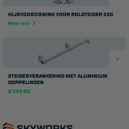
Veelgestelde vragen
Wet- en regelgeving
HIJSVOORZIENING VOOR ROLSTEIGER 250
Meer info
Garantie
Algemene voorwaarden
Webshop voorwaarden
STEIGERVERANKERING MET ALUMINIUM
KOPPELINGEN
€ 224,00