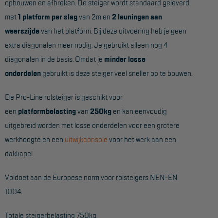
opbouwen en afbreken. De steiger wordt standaard geleverd
met
1 platform per slag
van 2m en
2 leuningen aan
Hangbruginstallaties
weerszijde
van het platform. Bij deze uitvoering heb je geen
Schilderwerkzaamheden
extra diagonalen meer nodig. Je gebruikt alleen nog 4
Gevelrenovatie
diagonalen in de basis. Omdat je
minder losse
onderdelen
gebruikt is deze steiger veel sneller op te bouwen.
Industrieel onderhoud
Hoogwerkers
De Pro-Line rolsteiger is geschikt voor
een
platformbelasting
van
250kg
en kan eenvoudig
Telescoop hoogwerkers
uitgebreid worden met losse onderdelen voor een grotere
Knikarmhoogwerkers
werkhoogte en een
uitwijkconsole
voor het werk aan een
Spinhoogwerkers
dakkapel.
Schaarhoogwerkers
Voldoet aan de Europese norm voor rolsteigers NEN-EN
Masthoogwerkers
1004.
Autohoogwerkers
Totale steigerbelasting 750kg.