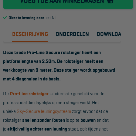
VOEG TOE AAN WINKELWAGEN
Reddingsmiddelen
Directe levering door
heel NL
ACTIES
BESCHRIJVING
ONDERDELEN
DOWNLOADS
CombiDeals
Deze brede Pro-Line Secure rolsteiger heeft een
MAATWERK
platformlengte van 2,50m. De rolsteiger heeft een
werkhoogte van 9 meter. Deze steiger wordt opgebouwd
VERHUUR
met 4 diagonalen in de basis.
Steigers
De
Pro-Line rolsteiger
is uitermate geschikt voor de
Rolsteigers
professional die dagelijks op een steiger werkt. Het
unieke
Sky-Secure leuningsysteem
zorgt ervoor dat de
Schilderstellingen
rolsteiger
snel en zonder fouten
is op te
bouwen
en dat
Gevelsteigers
je
altijd veilig achter een leuning
staat, ook tijdens het
Steiger overkapping