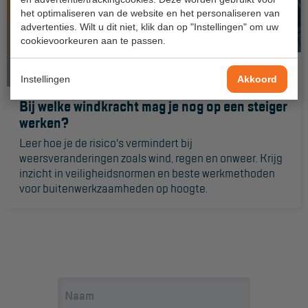
Aanmelden Inspectiewekker
het optimaliseren van de website en het personaliseren van
advertenties. Wilt u dit niet, klik dan op "Instellingen" om uw
cookievoorkeuren aan te passen.
OVER ONS
Instellingen
Vestigingen
Akkoord
Bij welke windkracht mag je nog op een steiger
Dealers
werken?
Werken bij ons
Leer hoe je de risico's vermindert bij
weersveranderingen zoals wind, regen en onweer. Krijg
Product video's
inzicht in veiligheidsnormen en beste werkmethoden
voor buitenwerkzaamheden op hoogte.
Blog
SUPPORT
Handleidingen
Tips en trucs