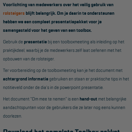
Voorlichting van medewerkers over het veilig gebruik van
Werkbordes
rolsteigers
blijft belangrijk. Om je daarin te ondersteunen
hebben we een compleet presentatiepakket voor je
Magazijntrap
samengesteld voor het geven van een toolbox.
Trailertrap
Gebruik de
presentatie
bij een toolboxmeeting als inleiding op het
Trap accessoires
praktijkdeel, waarbij je de medewerkers zelf laat oefenen met het
Trap onderdelen
opbouwen van de rolsteiger.
Schraag
Ter voorbereiding op de toolboxmeeting kan je het document met
achtergrond informatie
gebruiken en staan er praktische tips in het
VALBEVEILIGING
notitieveld onder de dia's in de powerpoint presentatie.
Veiligheid sets
Het document "Om mee te nemen" is een
hand-out
met belangrijke
aandachtspunten voor de gebruikers die ze later nog eens kunnen
Harnas gordels
doorlezen.
Verbindingsmiddelen
Anker middelen