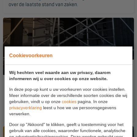
over de laatste stand van zaken.
Project toepassingen
Laagbouw
Hoogbouw
Industrie
Projectvoorbeelden
Cookievoorkeuren
KEURING
Wij hechten veel waarde aan uw privacy, daarom
informeren wij u over cookies op onze website.
Hoe verplaats je veilig een steiger?
Keuring en Inspectie
In deze pop-up kunt u uw voorkeuren voor cookies instellen.
Leer hoe je de risico's vermindert bij het verrollen van
Ladders en trappen
Meer informatie over de verschillende soorten cookies die wij
een steiger. Krijg inzicht in veiligheidsnormen en beste
gebruiken, vindt u op onze
cookies
pagina. In onze
werkmethoden voor gebruik van een steiger bij
Steigers
privacyverklaring
leest u hoe we uw persoonsgegevens
werkzaamheden op hoogte.
verwerken.
Valbeveiliging
Door op "Akkoord" te klikken, geeft u toestemming voor het
Reparatie en onderhoud
gebruik van alle cookies, waaronder functionele, analytische
en advertentie/trackingcookies. Deze worden gebruikt voor