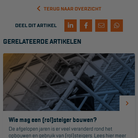
TERUG NAAR OVERZICHT
Hangbruginstallaties
Schilderwerkzaamheden
DEEL DIT ARTIKEL
Gevelrenovatie
GERELATEERDE ARTIKELEN
Industrieel onderhoud
Hoogwerkers
Telescoop hoogwerkers
Knikarmhoogwerkers
Spinhoogwerkers
Schaarhoogwerkers
Wie mag een (rol)steiger bouwen?
Masthoogwerkers
De afgelopen jaren is er veel veranderd rond het
Autohoogwerkers
opbouwen en gebruik van (rol)steigers. Lees hier meer