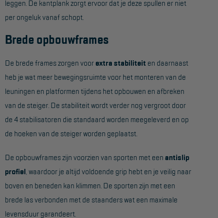
leggen. De kantplank zorgt ervoor dat je deze spullen er niet
Project toepassingen
per ongeluk vanaf schopt.
Laagbouw
Brede opbouwframes
Hoogbouw
De brede frames zorgen voor
extra stabiliteit
en daarnaast
Industrie
heb je wat meer bewegingsruimte voor het monteren van de
Projectvoorbeelden
leuningen en platformen tijdens het opbouwen en afbreken
van de steiger. De stabiliteit wordt verder nog vergroot door
KEURING
de 4 stabilisatoren die standaard worden meegeleverd en op
Keuring en Inspectie
de hoeken van de steiger worden geplaatst.
Ladders en trappen
De opbouwframes zijn voorzien van sporten met een
antislip
Steigers
profiel
, waardoor je altijd voldoende grip hebt en je veilig naar
boven en beneden kan klimmen. De sporten zijn met een
Valbeveiliging
brede las verbonden met de staanders wat een maximale
Reparatie en onderhoud
levensduur garandeert.