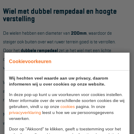
Aanmelden Inspectiewekker
Wiel met dubbel rempedaal en hoogte
verstelling
OVER ONS
De wielen hebben een diameter van
200mm
, waardoor de
Vestigingen
steiger ook buiten over wat ruwer terrein goed is te verrollen.
Dealers
Door het
dubbele rempedaal
zet je het wiel met een lichte
Werken bij ons
druk van je voet eenvoudig op de rem en als je de steiger wilt
Cookievoorkeuren
verplaatsen ontgrendel je de rem weer net zo makkelijk.
Product video's
Wij hechten veel waarde aan uw privacy, daarom
Blog
Wanneer je het wiel op de rem zet, plaatst deze zichzelf
informeren wij u over cookies op onze website.
automatisch recht onder de staander. Hierdoor hoef je nooit
In deze pop-up kunt u uw voorkeuren voor cookies instellen.
SUPPORT
meer na te denken over de juiste stand van het zwenkwiel.
Meer informatie over de verschillende soorten cookies die wij
gebruiken, vindt u op onze
cookies
pagina. In onze
Handleidingen
privacyverklaring
leest u hoe we uw persoonsgegevens
Met de wartel, die op de wielstaander zit, is de steiger ook
verwerken.
Tips en trucs
weer snel op de goede hoogte te stellen.
Door op "Akkoord" te klikken, geeft u toestemming voor het