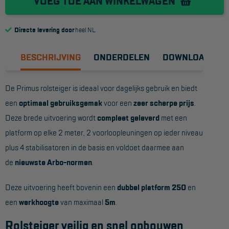
VOEG TOE AAN WINKELWAGEN
Reddingsmiddelen
Directe levering door
heel NL
ACTIES
BESCHRIJVING
ONDERDELEN
DOWNLOADS
CombiDeals
De Primus rolsteiger is ideaal voor dagelijks gebruik en biedt
MAATWERK
een
optimaal gebruiksgemak
voor een
zeer scherpe prijs
.
Deze brede uitvoering wordt
compleet geleverd
met een
VERHUUR
platform op elke 2 meter, 2 voorloopleuningen op ieder niveau
plus 4 stabilisatoren in de basis en voldoet daarmee aan
Steigers
de
nieuwste Arbo-normen
.
Rolsteigers
Deze uitvoering heeft bovenin een
dubbel platform 250
en
Schilderstellingen
een
werkhoogte
van maximaal
5m
.
Gevelsteigers
Rolsteiger veilig en snel opbouwen
Steiger overkapping