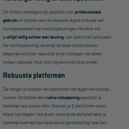
Hangbruginstallaties
De Primus rolsteigers zijn geschikt voor
professioneel
gebruik
en voldoen aan de nieuwste regels inclusief een
Schilderwerkzaamheden
montagesysteem met voorloopleuningen. Hierdoor sta
Gevelrenovatie
je
altijd veilig achter een leuning
, ook tijdens het opbouwen.
Industrieel onderhoud
De voorloopleuning vervangt de losse horizontaal en
diagonaal schoren, waardoor je de rolsteiger niet alleen
Hoogwerkers
veiliger opbouwt, maar ook nog eens een stuk sneller.
Telescoop hoogwerkers
Robuuste platformen
Knikarmhoogwerkers
De steiger is voorzien van platformen die tegen een stootje
Spinhoogwerkers
kunnen. Ze hebben een
ruime luikopening
waardoor je
Schaarhoogwerkers
makkelijk naar boven klimt. Doordat je 2 platformen naast
Masthoogwerkers
elkaar kan leggen, heb je een extra grote werkplek waar je
makkelijk even wat los materiaal of gereedschap neer kan
Autohoogwerkers