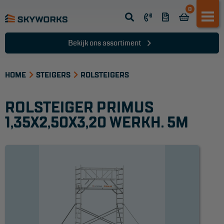
0
Opsteek ladder
Reformladder
Bekijk ons assortiment
Schuifladder
HOME
Telescopische ladder
STEIGERS
ROLSTEIGERS
Dakladder
ROLSTEIGER PRIMUS
Ladder accessoires
1,35X2,50X3,20 WERKH. 5M
Ladder onderdelen
TRAPPEN
Bordestrap
Dubbele trap
Werktrappen