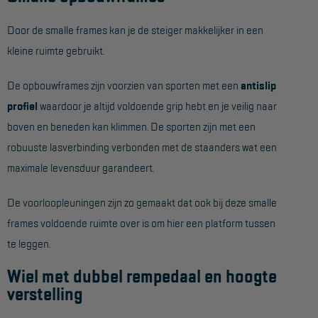
Project toepassingen
Door de smalle frames kan je de steiger makkelijker in een
Laagbouw
kleine ruimte gebruikt.
Hoogbouw
De opbouwframes zijn voorzien van sporten met een
antislip
Industrie
profiel
waardoor je altijd voldoende grip hebt en je veilig naar
Projectvoorbeelden
boven en beneden kan klimmen. De sporten zijn met een
robuuste lasverbinding verbonden met de staanders wat een
KEURING
maximale levensduur garandeert.
Keuring en Inspectie
De voorloopleuningen zijn zo gemaakt dat ook bij deze smalle
Ladders en trappen
frames voldoende ruimte over is om hier een platform tussen
te leggen.
Steigers
Wiel met dubbel rempedaal en hoogte
Valbeveiliging
verstelling
Reparatie en onderhoud