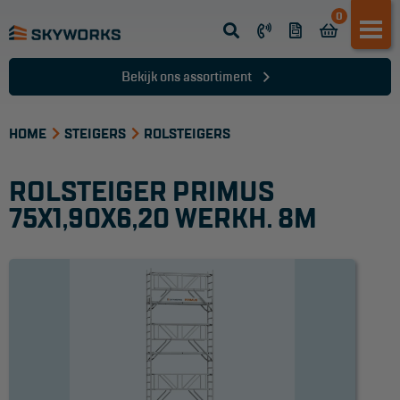
0
Opsteek ladder
Reformladder
Bekijk ons assortiment
Schuifladder
HOME
Telescopische ladder
STEIGERS
ROLSTEIGERS
Dakladder
ROLSTEIGER PRIMUS
Ladder accessoires
75X1,90X6,20 WERKH. 8M
Ladder onderdelen
TRAPPEN
Bordestrap
Dubbele trap
Werktrappen