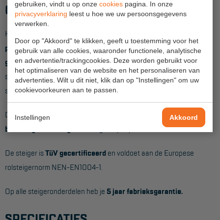
Veelgestelde vragen
gebruiken, vindt u op onze
cookies
pagina. In onze
Gegarandeerde kwaliteit
privacyverklaring
leest u hoe we uw persoonsgegevens
Wet- en regelgeving
verwerken.
Kies je voor een Primus rolsteiger dan heb je daar
jarenlang
Garantie
Door op "Akkoord" te klikken, geeft u toestemming voor het
plezier
van. Alle onderdelen worden
in Nederland
gebruik van alle cookies, waaronder functionele, analytische
Algemene voorwaarden
en advertentie/trackingcookies. Deze worden gebruikt voor
geproduceerd
met de nieuwste techniek. Hierdoor is een
het optimaliseren van de website en het personaliseren van
snelle levering en service gegarandeerd en kunnen we je de
Webshop voorwaarden
advertenties. Wilt u dit niet, klik dan op "Instellingen" om uw
steiger compleet aanbieden voor een zeer scherpe prijs.
cookievoorkeuren aan te passen.
De Primus rolsteigers zijn geschikt voor een
maximale
Instellingen
Akkoord
belasting
van
750kg
en 200kg/m2 per platform.
De steiger is
TüV gecertificeerd
en voldoet aan de Europese
rolsteigernorm NEN-EN1004-1.
Op alle steigeronderdelen heb je
5 jaar fabrieksgarantie.
SPECIFICATIES