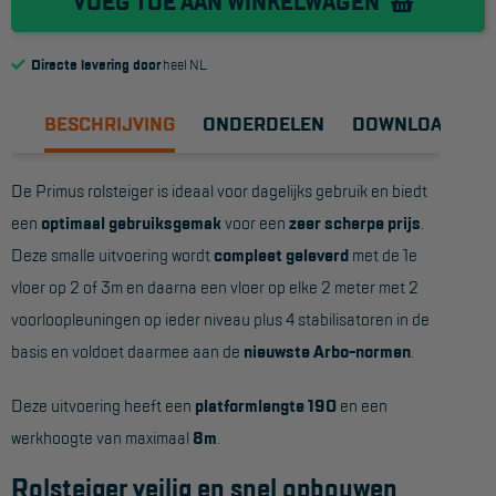
VOEG TOE AAN WINKELWAGEN
Reddingsmiddelen
Directe levering door
heel NL
ACTIES
BESCHRIJVING
ONDERDELEN
DOWNLOADS
CombiDeals
De Primus rolsteiger is ideaal voor dagelijks gebruik en biedt
MAATWERK
een
optimaal gebruiksgemak
voor een
zeer scherpe prijs
.
Deze smalle uitvoering wordt
compleet geleverd
met de 1e
VERHUUR
vloer op 2 of 3m en daarna een vloer op elke 2 meter met 2
voorloopleuningen op ieder niveau plus 4 stabilisatoren in de
Steigers
basis en voldoet daarmee aan de
nieuwste Arbo-normen
.
Rolsteigers
Deze uitvoering heeft een
platformlengte 190
en een
Schilderstellingen
werkhoogte van maximaal
8m
.
Gevelsteigers
Rolsteiger veilig en snel opbouwen
Steiger overkapping