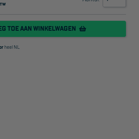
Project toepassingen
BTW
Laagbouw
EG TOE AAN WINKELWAGEN
Hoogbouw
or
heel NL
Industrie
Projectvoorbeelden