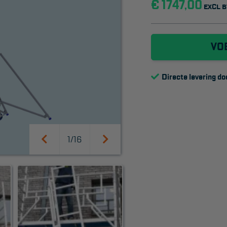
€ 1747,00
EXCL 
VO
Directe levering do
SUPPORT
1/16
Handleidingen
Tips en trucs
Veelgestelde vragen
Wet- en regelgeving
Garantie