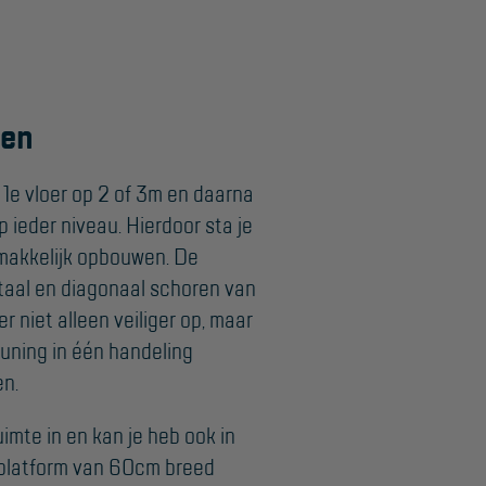
wen
1e vloer op 2 of 3m en daarna
 ieder niveau. Hierdoor sta je
r makkelijk opbouwen. De
ntaal en diagonaal schoren van
r niet alleen veiliger op, maar
euning in één handeling
en.
imte in en kan je heb ook in
 platform van 60cm breed