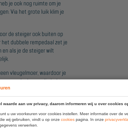
eb je ook nog ruimte om je
n. Via het grote luik klim je
or de steiger ook buiten op
r het dubbele rempedaal zet je
en als je de steiger wilt
ijk.
 een vleugelmoer, waardoor je
der gereedschap nodig hebt.
euren
euwste Nederlandse wet- en
norm NEN-EN 1004.
l waarde aan uw privacy, daarom informeren wij u over cookies o
unt u uw voorkeuren voor cookies instellen. Meer informatie over de ve
ogtes
die wij gebruiken, vindt u op onze
cookies
pagina. In onze
privacyverkl
gegevens verwerken.