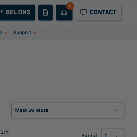
0
Industrieel
BEL ONS
CONTACT
onderhoud
Hoogwerkers
s
Support
Telescoop
tie
igingen
Handleidingen
hoogwerkers
ers
Tips en trucs
Knikarmhoogwerkers
en bij ons
Veelgestelde vragen
uct video's
Wet- en regelgeving
Spinhoogwerkers
Garantie
Algemene
Schaarhoogwerkers
voorwaarden
Webshop
Masthoogwerkers
voorwaarden
Autohoogwerkers
021K
Aantal: