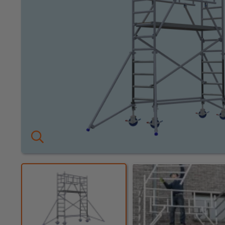
KEURING
OVER ONS
Keuring en Inspectie
Vestigingen
Dealers
Ladders en
trappen
Werken bij ons
Product video's
Steigers
Blog