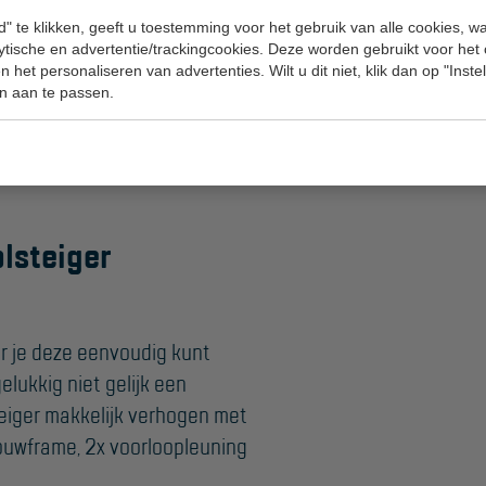
verse werkhoogtes. Welke
" te klikken, geeft u toestemming voor het gebruik van alle cookies, 
ankelijk van de werkzaamheden
lytische en advertentie/trackingcookies. Deze worden gebruikt voor het
 het personaliseren van advertenties. Wilt u dit niet, klik dan op "Inst
teiger is de maximale hoogte
n aan te passen.
aire uitvoeringen zijn:
olsteiger
r je deze eenvoudig kunt
elukkig niet gelijk een
teiger makkelijk verhogen met
bouwframe, 2x voorloopleuning