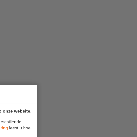
p onze website.
rschillende
aring
leest u hoe