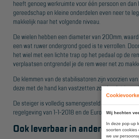
heeft genoeg werkruimte voor één persoon en dan h
gereedschap en kleine onderdelen even neer te legge
makkelijk naar het volgende niveau.
De wielen hebben een diameter van 200mm, waardo
een wat ruwer ondergrond goed is te verrollen. Doo
het wiel met een lichte trap op het pedaal op de rem 
verplaatsen ontgrendel je de rem weer net zo makkel
De klemmen van de stabilisatoren zijn voorzien van
deze met de hand kan vastzetten zonder dat je an
Cookievoork
De steiger is volledig samengesteld volgens de ni
regelgeving van 1-1-2018 en de Europese product
Wij hechten vee
In deze pop-up k
Ook leverbaar in andere werkho
soorten cookies 
we uw persoons