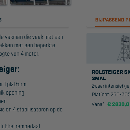
Algemene
voorwaarden
S
BIJPASSEND 
Webshop voorwaarden
r de vakman die vaak met een
lekken met een beperkte
ogte van 4 meter.
eiger:
ROLSTEIGER SK
SMAL
r 1 platform
Zwaar intensief ge
uik opening
Platform 250-30
men
Vanaf
€ 2630,0
is en 4 stabilisatoren op de
 dubbel rempedaal