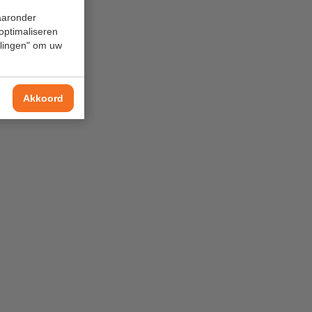
waaronder
 optimaliseren
ellingen" om uw
Akkoord