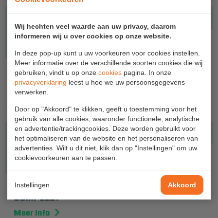
Aanmelden Inspectiewekker
Wij hechten veel waarde aan uw privacy, daarom
informeren wij u over cookies op onze website.
OVER ONS
In deze pop-up kunt u uw voorkeuren voor cookies instellen.
Vestigingen
Meer informatie over de verschillende soorten cookies die wij
STEIGERVERANKERING MET ALUMINIUM
gebruiken, vindt u op onze
cookies
pagina. In onze
Dealers
KOPPELINGEN
privacyverklaring
leest u hoe we uw persoonsgegevens
verwerken.
Werken bij ons
€ 224,00
Door op "Akkoord" te klikken, geeft u toestemming voor het
Product video's
gebruik van alle cookies, waaronder functionele, analytische
en advertentie/trackingcookies. Deze worden gebruikt voor
Blog
het optimaliseren van de website en het personaliseren van
advertenties. Wilt u dit niet, klik dan op "Instellingen" om uw
cookievoorkeuren aan te passen.
SUPPORT
Handleidingen
Instellingen
UITWIJKCONSOLE VOOR ROLSTEIGER 3,05 M
Akkoord
COMPLEET
Tips en trucs
Meer info