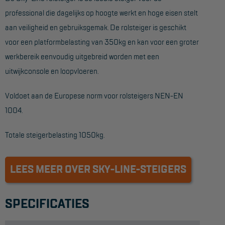
professional die dagelijks op hoogte werkt en hoge eisen stelt
Hangbruginstallaties
aan veiligheid en gebruiksgemak. De rolsteiger is geschikt
Schilderwerkzaamheden
voor een platformbelasting van 350kg en kan voor een groter
werkbereik eenvoudig uitgebreid worden met een
Gevelrenovatie
uitwijkconsole en loopvloeren.
Industrieel onderhoud
Voldoet aan de Europese norm voor rolsteigers NEN-EN
Hoogwerkers
1004.
Telescoop hoogwerkers
Totale steigerbelasting 1050kg.
Knikarmhoogwerkers
Spinhoogwerkers
LEES MEER OVER SKY-LINE-STEIGERS
Schaarhoogwerkers
Masthoogwerkers
SPECIFICATIES
Autohoogwerkers