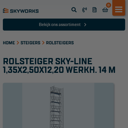
0
Opsteek ladder
Reformladder
Bekijk ons assortiment
Schuifladder
HOME
Telescopische ladder
STEIGERS
ROLSTEIGERS
Dakladder
ROLSTEIGER SKY-LINE
Ladder accessoires
1,35X2,50X12,20 WERKH. 14 M
Ladder onderdelen
TRAPPEN
Bordestrap
Dubbele trap
Werktrappen