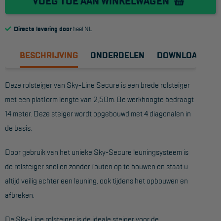
VOEG TOE AAN WINKELWAGEN
Reddingsmiddelen
Directe levering door
heel NL
ACTIES
BESCHRIJVING
ONDERDELEN
DOWNLOADS
CombiDeals
Deze rolsteiger van Sky-Line Secure is een brede rolsteiger
MAATWERK
met een platform lengte van 2,50m. De werkhoogte bedraagt
14 meter. Deze steiger wordt opgebouwd met 4 diagonalen in
VERHUUR
de basis.
Steigers
Door gebruik van het unieke Sky-Secure leuningsysteem is
Rolsteigers
de rolsteiger snel en zonder fouten op te bouwen en staat u
altijd veilig achter een leuning, ook tijdens het opbouwen en
Schilderstellingen
afbreken.
Gevelsteigers
De Sky-Line rolsteiger is de ideale steiger voor de
Steiger overkapping