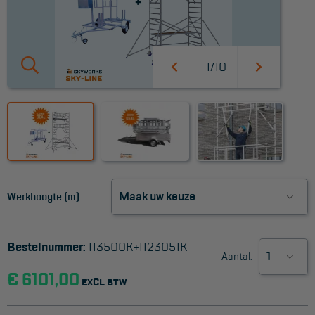
Werkbordes
Magazijntrap
1/10
Trailertrap
Trap accessoires
Trap onderdelen
Schraag
Werkhoogte (m)
VALBEVEILIGING
Veiligheid sets
Bestelnummer:
113500K+1123051K
Aantal:
Harnas gordels
€ 6101,00
EXCL BTW
Verbindingsmiddelen
Anker middelen