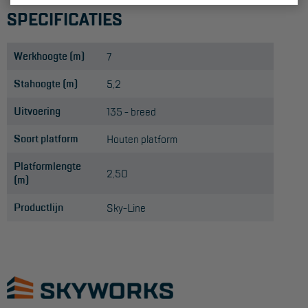
Aanmelden Inspectiewekker
SPECIFICATIES
OVER ONS
Werkhoogte (m)
7
Vestigingen
Stahoogte (m)
5,2
Dealers
Uitvoering
135 - breed
Werken bij ons
Soort platform
Houten platform
Product video's
Platformlengte
2,50
(m)
Blog
Productlijn
Sky-Line
SUPPORT
Handleidingen
Tips en trucs