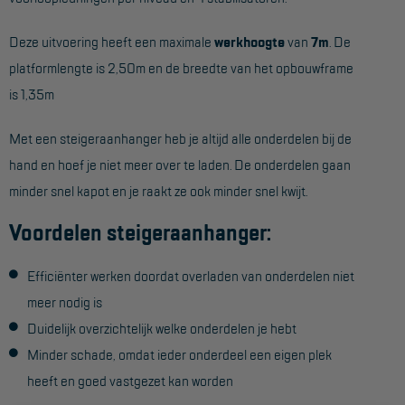
Hangbruginstallaties
Deze uitvoering heeft een maximale
werkhoogte
van
7m
. De
platformlengte is 2,50m en de breedte van het opbouwframe
Schilderwerkzaamheden
is 1,35m
Gevelrenovatie
Met een steigeraanhanger heb je altijd alle onderdelen bij de
Industrieel onderhoud
hand en hoef je niet meer over te laden. De onderdelen gaan
Hoogwerkers
minder snel kapot en je raakt ze ook minder snel kwijt.
Telescoop hoogwerkers
Voordelen steigeraanhanger:
Knikarmhoogwerkers
Efficiënter werken doordat overladen van onderdelen niet
Spinhoogwerkers
meer nodig is
Schaarhoogwerkers
Duidelijk overzichtelijk welke onderdelen je hebt
Masthoogwerkers
Minder schade, omdat ieder onderdeel een eigen plek
heeft en goed vastgezet kan worden
Autohoogwerkers