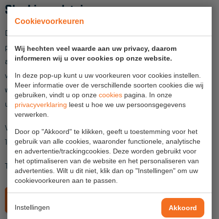
Sky-Line rolsteiger
Project toepassingen
Cookievoorkeuren
Laagbouw
De Sky-Line rolsteiger is de ideale steiger voor de
professional die dagelijks op hoogte werkt en hoge eisen stelt
Hoogbouw
Wij hechten veel waarde aan uw privacy, daarom
informeren wij u over cookies op onze website.
aan veiligheid en gebruiksgemak. De rolsteiger is geschikt
Industrie
voor een platformbelasting van 350kg en kan voor een groter
In deze pop-up kunt u uw voorkeuren voor cookies instellen.
Projectvoorbeelden
Meer informatie over de verschillende soorten cookies die wij
werkbereik eenvoudig uitgebreid worden met een
gebruiken, vindt u op onze
cookies
pagina. In onze
uitwijkconsole en loopvloeren.
privacyverklaring
leest u hoe we uw persoonsgegevens
KEURING
verwerken.
Voldoet aan de Europese norm voor rolsteigers NEN-EN
Door op "Akkoord" te klikken, geeft u toestemming voor het
Keuring en Inspectie
1004.
gebruik van alle cookies, waaronder functionele, analytische
en advertentie/trackingcookies. Deze worden gebruikt voor
Ladders en trappen
het optimaliseren van de website en het personaliseren van
Totale steigerbelasting 1.050kg.
Steigers
advertenties. Wilt u dit niet, klik dan op "Instellingen" om uw
cookievoorkeuren aan te passen.
Valbeveiliging
LEES MEER OVER SKY-LINE-STEIGERS
Instellingen
Akkoord
Reparatie en onderhoud