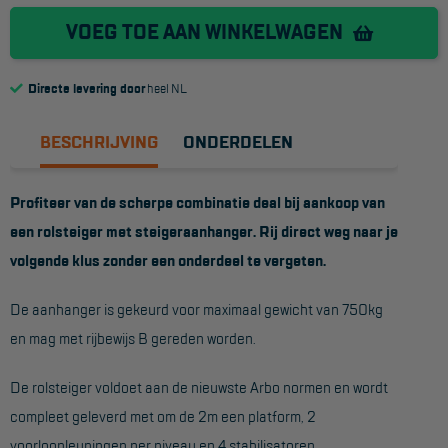
VOEG TOE AAN WINKELWAGEN
Reddingsmiddelen
Directe levering door
heel NL
ACTIES
CombiDeals
BESCHRIJVING
ONDERDELEN
MAATWERK
Profiteer van de scherpe combinatie deal bij aankoop van
een rolsteiger met steigeraanhanger. Rij direct weg naar je
VERHUUR
volgende klus zonder een onderdeel te vergeten.
Steigers
De aanhanger is gekeurd voor maximaal gewicht van 750kg
Rolsteigers
en mag met rijbewijs B gereden worden.
Schilderstellingen
De rolsteiger voldoet aan de nieuwste Arbo normen en wordt
Gevelsteigers
compleet geleverd met om de 2m een platform, 2
voorloopleuningen per niveau en 4 stabilisatoren.
Steiger overkapping