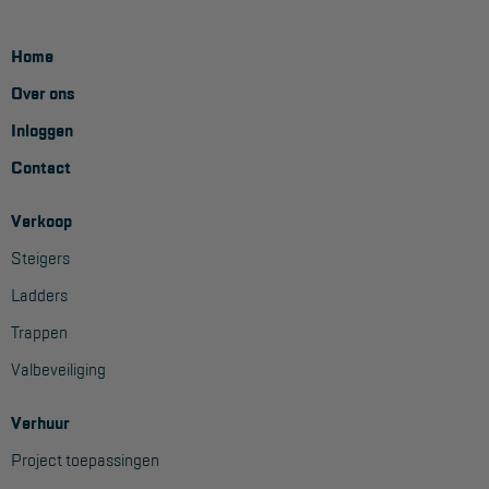
Veelgestelde vragen
Wet- en regelgeving
Home
Garantie
Over ons
Algemene voorwaarden
Inloggen
Contact
Webshop voorwaarden
Verkoop
Steigers
Ladders
Trappen
Valbeveiliging
Verhuur
Project toepassingen