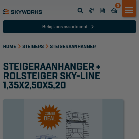
0
Opsteek ladder
Reformladder
Bekijk ons assortiment
Schuifladder
HOME
Telescopische ladder
STEIGERS
STEIGERAANHANGER
Dakladder
STEIGERAANHANGER +
Ladder accessoires
ROLSTEIGER SKY-LINE
1,35X2,50X5,20
Ladder onderdelen
TRAPPEN
Bordestrap
Dubbele trap
Werktrappen