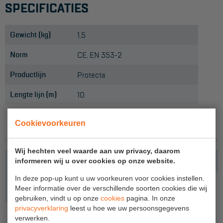
SPECIFICATIES
Hangbruginstallaties
Gewicht (kg)
1,5
Schilderwerkzaamheden
Norm
CE, EN 353-2
Gevelrenovatie
Productlijn
Protecta
Industrieel onderhoud
Lengte lijn (m)
10
Hoogwerkers
Telescoop hoogwerkers
Cookievoorkeuren
ACCESSOIRES
Knikarmhoogwerkers
Wij hechten veel waarde aan uw privacy, daarom
Spinhoogwerkers
informeren wij u over cookies op onze website.
Schaarhoogwerkers
In deze pop-up kunt u uw voorkeuren voor cookies instellen.
Meer informatie over de verschillende soorten cookies die wij
Masthoogwerkers
gebruiken, vindt u op onze
cookies
pagina. In onze
privacyverklaring
leest u hoe we uw persoonsgegevens
Autohoogwerkers
LIJNKLEM COBRA MET VERLENGBAND
verwerken.