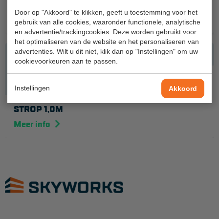
200MM
Project toepassingen
Door op "Akkoord" te klikken, geeft u toestemming voor het
Meer info
gebruik van alle cookies, waaronder functionele, analytische
Laagbouw
en advertentie/trackingcookies. Deze worden gebruikt voor
het optimaliseren van de website en het personaliseren van
Hoogbouw
advertenties. Wilt u dit niet, klik dan op "Instellingen" om uw
cookievoorkeuren aan te passen.
Industrie
Projectvoorbeelden
Instellingen
Akkoord
STROP 1,0M
KEURING
Meer info
Keuring en Inspectie
Ladders en trappen
Steigers
Valbeveiliging
Reparatie en onderhoud