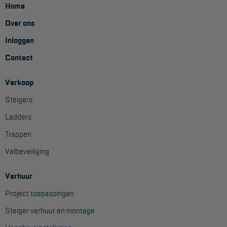
Home
Aanmelden Inspectiewekker
Over ons
OVER ONS
Inloggen
Contact
Vestigingen
Dealers
Verkoop
Werken bij ons
Steigers
Ladders
Product video's
Trappen
Blog
Valbeveiliging
SUPPORT
Verhuur
Handleidingen
Project toepassingen
Tips en trucs
Steiger verhuur en montage