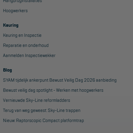
Veelgestelde vragen
Hangbruginstallaties
Hoogwerkers
Wet- en regelgeving
Garantie
Keuring
Algemene voorwaarden
Keuring en Inspectie
Reparatie en onderhoud
Webshop voorwaarden
Aanmelden Inspectiewekker
Blog
SYAM tijdelijk ankerpunt Bewust Veilig Dag 2026 aanbieding
Bewust veilig dag spotlight - Werken met hoogwerkers
Vernieuwde Sky-Line reformladders
Terug van weg geweest: Sky-Line trappen
Nieuw: Raptorscopic Compact platformtrap