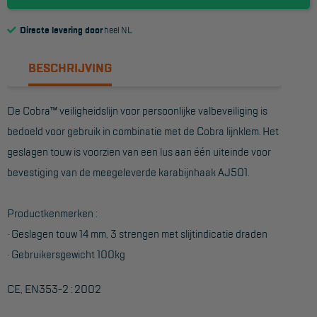
Reddingsmiddelen
Directe levering door
heel NL
ACTIES
BESCHRIJVING
CombiDeals
De Cobra™ veiligheidslijn voor persoonlijke valbeveiliging is
bedoeld voor gebruik in combinatie met de Cobra lijnklem. Het
MAATWERK
geslagen touw is voorzien van een lus aan één uiteinde voor
bevestiging van de meegeleverde karabijnhaak AJ501.
VERHUUR
Steigers
Productkenmerken :
Rolsteigers
· Geslagen touw 14 mm, 3 strengen met slijtindicatie draden
· Gebruikersgewicht 100kg
Schilderstellingen
Gevelsteigers
CE, EN353-2 : 2002
Steiger overkapping