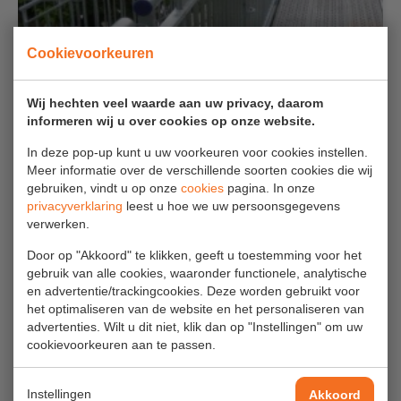
Aanmelden Inspectiewekker
Cookievoorkeuren
OVER ONS
Wij hechten veel waarde aan uw privacy, daarom
Vestigingen
informeren wij u over cookies op onze website.
BATAU ZUID NIEUWEGEIN
Dealers
In deze pop-up kunt u uw voorkeuren voor cookies instellen.
Meer informatie over de verschillende soorten cookies die wij
Werken bij ons
gebruiken, vindt u op onze
cookies
pagina. In onze
privacyverklaring
leest u hoe we uw persoonsgegevens
Product video's
verwerken.
Blog
Door op "Akkoord" te klikken, geeft u toestemming voor het
gebruik van alle cookies, waaronder functionele, analytische
en advertentie/trackingcookies. Deze worden gebruikt voor
SUPPORT
het optimaliseren van de website en het personaliseren van
advertenties. Wilt u dit niet, klik dan op "Instellingen" om uw
Handleidingen
cookievoorkeuren aan te passen.
Tips en trucs
Instellingen
Akkoord