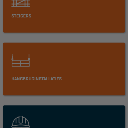
Werkbordes
STEIGERS
Magazijntrap
Trailertrap
Trap accessoires
Trap onderdelen
Schraag
HANGBRUGINSTALLATIES
VALBEVEILIGING
Veiligheid sets
Harnas gordels
Verbindingsmiddelen
Anker middelen