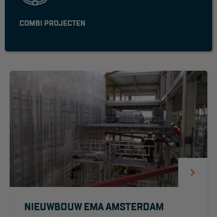
Reddingsmiddelen
COMBI PROJECTEN
ACTIES
CombiDeals
MAATWERK
VERHUUR
Steigers
Rolsteigers
Schilderstellingen
Gevelsteigers
NIEUWBOUW EMA AMSTERDAM
Steiger overkapping