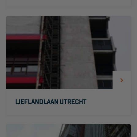
Hangbruginstallaties
Schilderwerkzaamheden
Gevelrenovatie
Industrieel onderhoud
Hoogwerkers
Telescoop hoogwerkers
Knikarmhoogwerkers
Spinhoogwerkers
LIEFLANDLAAN UTRECHT
Schaarhoogwerkers
Masthoogwerkers
Autohoogwerkers