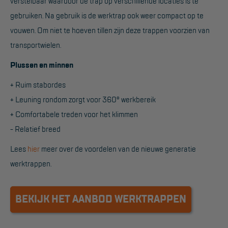
verstelbaar waardoor de trap op verschillende locaties is te
Project toepassingen
gebruiken. Na gebruik is de werktrap ook weer compact op te
Laagbouw
vouwen. Om niet te hoeven tillen zijn deze trappen voorzien van
transportwielen.
Hoogbouw
Plussen en minnen
Industrie
+ Ruim stabordes
Projectvoorbeelden
+ Leuning rondom zorgt voor 360° werkbereik
+ Comfortabele treden voor het klimmen
KEURING
- Relatief breed
Keuring en Inspectie
Lees
hier
meer over de voordelen van de nieuwe generatie
Ladders en trappen
werktrappen.
Steigers
BEKIJK HET AANBOD WERKTRAPPEN
Valbeveiliging
Reparatie en onderhoud