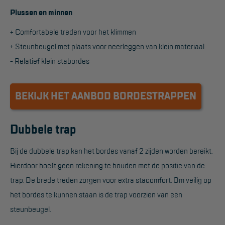
Plussen en minnen
Reddingsmiddelen
+ Comfortabele treden voor het klimmen
+ Steunbeugel met plaats voor neerleggen van klein materiaal
ACTIES
- Relatief klein stabordes
CombiDeals
BEKIJK HET AANBOD BORDESTRAPPEN
MAATWERK
VERHUUR
Dubbele trap
Steigers
Bij de dubbele trap kan het bordes vanaf 2 zijden worden bereikt.
Rolsteigers
Hierdoor hoeft geen rekening te houden met de positie van de
trap. De brede treden zorgen voor extra stacomfort. Om veilig op
Schilderstellingen
het bordes te kunnen staan is de trap voorzien van een
Gevelsteigers
steunbeugel.
Steiger overkapping