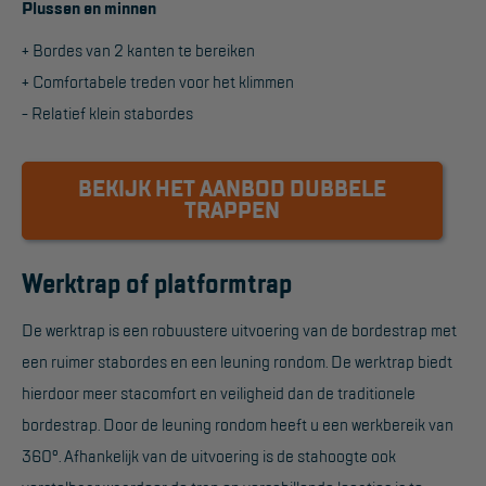
Plussen en minnen
Hangbruginstallaties
+ Bordes van 2 kanten te bereiken
+ Comfortabele treden voor het klimmen
Schilderwerkzaamheden
- Relatief klein stabordes
Gevelrenovatie
Industrieel onderhoud
BEKIJK HET AANBOD DUBBELE
TRAPPEN
Hoogwerkers
Telescoop hoogwerkers
Werktrap of platformtrap
Knikarmhoogwerkers
De werktrap is een robuustere uitvoering van de bordestrap met
Spinhoogwerkers
een ruimer stabordes en een leuning rondom. De werktrap biedt
Schaarhoogwerkers
hierdoor meer stacomfort en veiligheid dan de traditionele
Masthoogwerkers
bordestrap. Door de leuning rondom heeft u een werkbereik van
360°. Afhankelijk van de uitvoering is de stahoogte ook
Autohoogwerkers