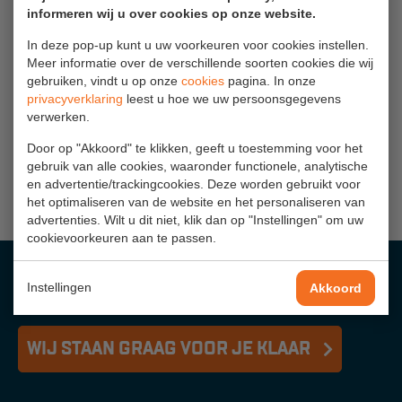
Veelgestelde vragen
informeren wij u over cookies op onze website.
Wil je een trap kopen?
Wet- en regelgeving
In deze pop-up kunt u uw voorkeuren voor cookies instellen.
Wij helpen je graag bij het kiezen van de trap die het best past bij
Meer informatie over de verschillende soorten cookies die wij
Garantie
gebruiken, vindt u op onze
cookies
pagina. In onze
jouw werkzaamheden. Neem voor een persoonlijk advies contact
privacyverklaring
leest u hoe we uw persoonsgegevens
Algemene voorwaarden
op met onze Centrale Service Dienst (
010 - 514 00 75
) of stuur
verwerken.
een
bericht
, zodat wij je kunnen bellen voor een afspraak.
Webshop voorwaarden
Door op "Akkoord" te klikken, geeft u toestemming voor het
gebruik van alle cookies, waaronder functionele, analytische
en advertentie/trackingcookies. Deze worden gebruikt voor
het optimaliseren van de website en het personaliseren van
advertenties. Wilt u dit niet, klik dan op "Instellingen" om uw
cookievoorkeuren aan te passen.
HULP NODIG?
Instellingen
Akkoord
WIJ STAAN GRAAG VOOR JE KLAAR