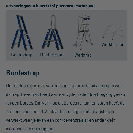
uitvoeringen in kunststof glasvezel materiaal.
Werkbordes
Magazijntrap
Trailertrap
Werkbordes
Trap accessoires
Bordestrap
Dubbele trap
Werktrap
Trap onderdelen
Schraag
Bordestrap
De bordestrap is een van de meest gebruikte uitvoeringen van
VALBEVEILIGING
de trap. Deze trap heeft aan een zijde treden toe toegang geven
Veiligheid sets
tot een bordes. Om veilig op dit bordes te kunnen staan heeft de
Harnas gordels
trap een kniebeugel. Vaak zit hier een gereedschapsbak in
verwerkt waar je even een schroevendraaier en ander klein
Verbindingsmiddelen
materiaal kan neerleggen.
Anker middelen