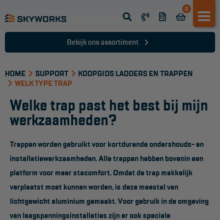
0
Opsteek ladder
Reformladder
Bekijk ons assortiment
Schuifladder
HOME
Telescopische ladder
SUPPORT
KOOPGIDS LADDERS EN TRAPPEN
WELK TYPE TRAP
Dakladder
Welke trap past het best bij mijn
Ladder accessoires
werkzaamheden?
Ladder onderdelen
Trappen worden gebruikt voor kortdurende ondershouds- en
installatiewerkzaamheden. Alle trappen hebben bovenin een
TRAPPEN
platform voor meer stacomfort. Omdat de trap makkelijk
Bordestrap
verplaatst moet kunnen worden, is deze meestal van
Dubbele trap
lichtgewicht aluminium gemaakt. Voor gebruik in de omgeving
van laagspanningsinstallaties zijn er ook speciale
Werktrappen