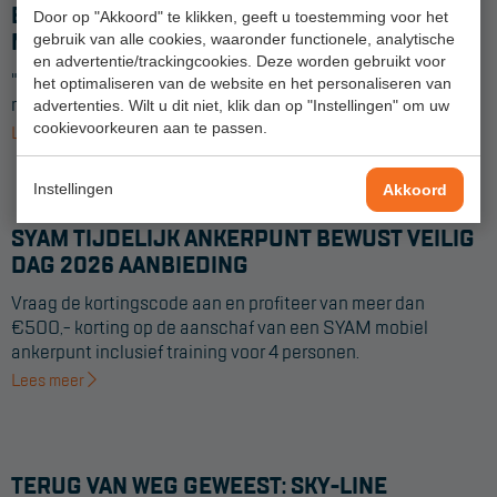
BEWUST VEILIG DAG SPOTLIGHT - WERKEN
Door op "Akkoord" te klikken, geeft u toestemming voor het
Aanmelden Inspectiewekker
MET HOOGWERKERS
gebruik van alle cookies, waaronder functionele, analytische
en advertentie/trackingcookies. Deze worden gebruikt voor
"Veilig gedrag werkt iedere dag" en soms heb je extra hulp
het optimaliseren van de website en het personaliseren van
OVER ONS
nodig. Waarom valbeveiliging in een hoogwerker nuttig is.
advertenties. Wilt u dit niet, klik dan op "Instellingen" om uw
cookievoorkeuren aan te passen.
Vestigingen
Lees meer
Dealers
Instellingen
Akkoord
Werken bij ons
SYAM TIJDELIJK ANKERPUNT BEWUST VEILIG
Product video's
DAG 2026 AANBIEDING
Vraag de kortingscode aan en profiteer van meer dan
Blog
€500,- korting op de aanschaf van een SYAM mobiel
ankerpunt inclusief training voor 4 personen.
SUPPORT
Lees meer
Handleidingen
Tips en trucs
TERUG VAN WEG GEWEEST: SKY-LINE