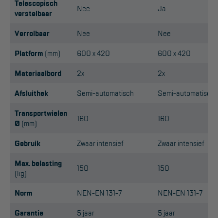
Telescopisch
Nee
Ja
verstelbaar
Reddingsmiddelen
Verrolbaar
Nee
Nee
ACTIES
Platform
(mm)
600 x 420
600 x 420
CombiDeals
Materiaalbord
2x
2x
Afsluithek
Semi-automatisch
Semi-automatisch
MAATWERK
Transportwielen
160
160
VERHUUR
Ø
(mm)
Steigers
Gebruik
Zwaar intensief
Zwaar intensief
Rolsteigers
Max. belasting
150
150
(kg)
Schilderstellingen
Norm
NEN-EN 131-7
NEN-EN 131-7
Gevelsteigers
Garantie
5 jaar
5 jaar
Steiger overkapping