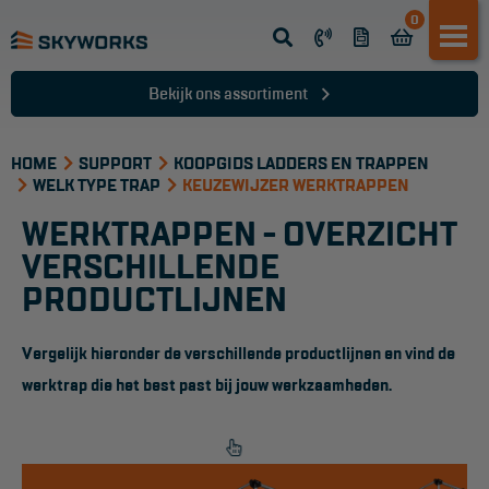
0
Opsteek ladder
Reformladder
Bekijk ons assortiment
Schuifladder
HOME
Telescopische ladder
SUPPORT
KOOPGIDS LADDERS EN TRAPPEN
WELK TYPE TRAP
KEUZEWIJZER WERKTRAPPEN
Dakladder
WERKTRAPPEN - OVERZICHT
Ladder accessoires
VERSCHILLENDE
PRODUCTLIJNEN
Ladder onderdelen
Vergelijk hieronder de verschillende productlijnen en vind de
TRAPPEN
werktrap die het best past bij jouw werkzaamheden.
Bordestrap
Dubbele trap
Werktrappen