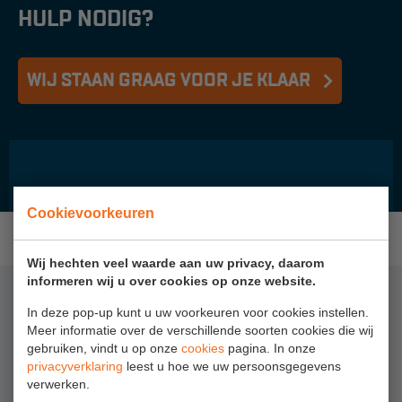
HULP NODIG?
Project toepassingen
Laagbouw
WIJ STAAN GRAAG VOOR JE KLAAR
Hoogbouw
Industrie
Projectvoorbeelden
KEURING
Cookievoorkeuren
Keuring en Inspectie
Wij hechten veel waarde aan uw privacy, daarom
Ladders en trappen
informeren wij u over cookies op onze website.
DE LAATSTE BLOG ITEMS
In deze pop-up kunt u uw voorkeuren voor cookies instellen.
Steigers
Meer informatie over de verschillende soorten cookies die wij
Valbeveiliging
gebruiken, vindt u op onze
cookies
pagina. In onze
privacyverklaring
leest u hoe we uw persoonsgegevens
Reparatie en onderhoud
verwerken.