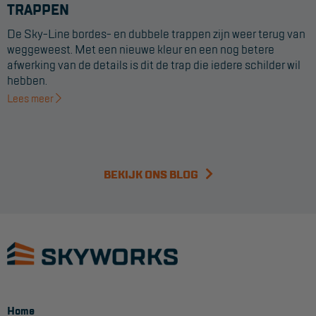
Veelgestelde vragen
TRAPPEN
Wet- en regelgeving
De Sky-Line bordes- en dubbele trappen zijn weer terug van
weggeweest. Met een nieuwe kleur en een nog betere
Garantie
afwerking van de details is dit de trap die iedere schilder wil
hebben.
Algemene voorwaarden
Lees meer
Webshop voorwaarden
BEKIJK ONS BLOG
Home