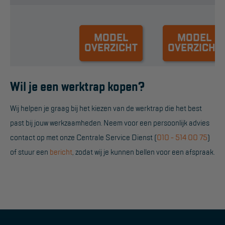
Hangbruginstallaties
MODEL
MODEL
Schilderwerkzaamheden
OVERZICHT
OVERZICHT
Gevelrenovatie
Industrieel onderhoud
Wil je een werktrap kopen?
Hoogwerkers
Wij helpen je graag bij het kiezen van de werktrap die het best
Telescoop hoogwerkers
past bij jouw werkzaamheden. Neem voor een persoonlijk advies
Knikarmhoogwerkers
contact op met onze Centrale Service Dienst (
010 - 514 00 75
)
of stuur een
bericht
, zodat wij je kunnen bellen voor een afspraak.
Spinhoogwerkers
Schaarhoogwerkers
Masthoogwerkers
Autohoogwerkers