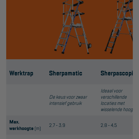
Werkbordes
Magazijntrap
Trailertrap
Trap accessoires
Trap onderdelen
Schraag
Werktrap
Sherpamatic
Sherpascopic
VALBEVEILIGING
Ideaal voor
De keus voor zwaar
verschillende
Veiligheid sets
intensief gebruik
locaties met
wisselende hoogtes
Harnas gordels
Max.
2,7 - 3,9
2,8 - 4,5
Verbindingsmiddelen
werkhoogte
(m)
Anker middelen