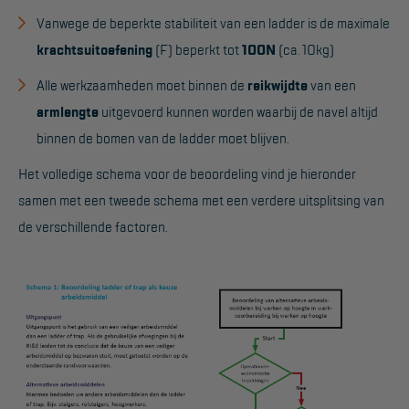
Vanwege de beperkte stabiliteit van een ladder is de maximale
Hangbruginstallaties
krachtsuitoefening
(F) beperkt tot
100N
(ca. 10kg)
Schilderwerkzaamheden
Alle werkzaamheden moet binnen de
reikwijdte
van een
Gevelrenovatie
armlengte
uitgevoerd kunnen worden waarbij de navel altijd
binnen de bomen van de ladder moet blijven.
Industrieel onderhoud
Het volledige schema voor de beoordeling vind je hieronder
Hoogwerkers
samen met een tweede schema met een verdere uitsplitsing van
Telescoop hoogwerkers
de verschillende factoren.
Knikarmhoogwerkers
Spinhoogwerkers
Schaarhoogwerkers
Masthoogwerkers
Autohoogwerkers