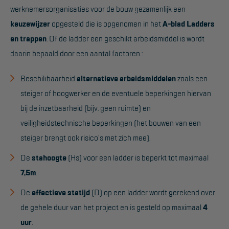
werknemersorganisaties voor de bouw gezamenlijk een
Reddingsmiddelen
keuzewijzer
opgesteld die is opgenomen in het
A-blad Ladders
en trappen
. Of de ladder een geschikt arbeidsmiddel is wordt
ACTIES
daarin bepaald door een aantal factoren :
CombiDeals
Beschikbaarheid
alternatieve arbeidsmiddelen
zoals een
steiger of hoogwerker en de eventuele beperkingen hiervan
MAATWERK
bij de inzetbaarheid (bijv. geen ruimte) en
veiligheidstechnische beperkingen (het bouwen van een
VERHUUR
steiger brengt ook risico’s met zich mee).
Steigers
De
stahoogte
(Hs) voor een ladder is beperkt tot maximaal
Rolsteigers
7,5m
.
Schilderstellingen
De
effectieve statijd
(D) op een ladder wordt gerekend over
de gehele duur van het project en is gesteld op maximaal
4
Gevelsteigers
uur
.
Steiger overkapping