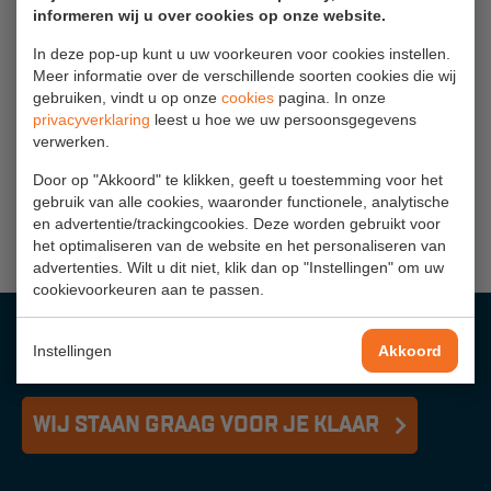
Veelgestelde vragen
informeren wij u over cookies op onze website.
Wet- en regelgeving
In deze pop-up kunt u uw voorkeuren voor cookies instellen.
Meer informatie over de verschillende soorten cookies die wij
Garantie
gebruiken, vindt u op onze
cookies
pagina. In onze
Wil je het volledige A-blad Ladders en trappen lezen? Het A-blad
privacyverklaring
leest u hoe we uw persoonsgegevens
Algemene voorwaarden
Ladders en trappen is gratis te
downloaden
op de website van
verwerken.
Volandis.nl.
Webshop voorwaarden
Door op "Akkoord" te klikken, geeft u toestemming voor het
gebruik van alle cookies, waaronder functionele, analytische
en advertentie/trackingcookies. Deze worden gebruikt voor
het optimaliseren van de website en het personaliseren van
advertenties. Wilt u dit niet, klik dan op "Instellingen" om uw
cookievoorkeuren aan te passen.
HULP NODIG?
Instellingen
Akkoord
WIJ STAAN GRAAG VOOR JE KLAAR