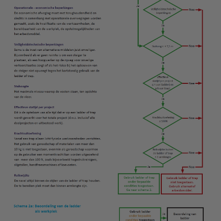
Project toepassingen
Laagbouw
Hoogbouw
Industrie
Projectvoorbeelden
KEURING
Keuring en Inspectie
Ladders en trappen
Steigers
Valbeveiliging
Reparatie en onderhoud