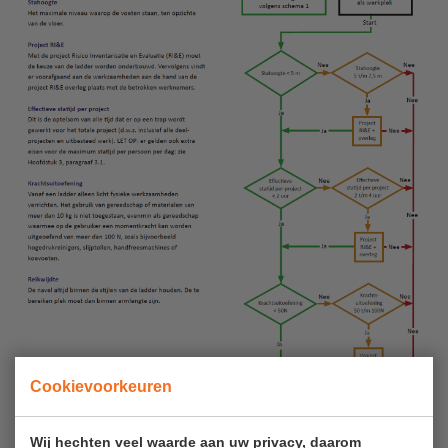
Aanmelden Inspectiewekker
OVER ONS
Vestigingen
Dealers
Werken bij ons
Product video's
Blog
SUPPORT
Handleidingen
Cookievoorkeuren
Tips en trucs
Wij hechten veel waarde aan uw privacy, daarom