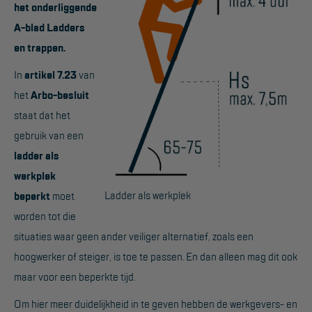
het onderliggende
Werkbordes
A-blad Ladders
en trappen.
Magazijntrap
In
artikel 7.23
van
Trailertrap
het
Arbo-besluit
Trap accessoires
staat dat het
Trap onderdelen
gebruik van een
ladder als
Schraag
werkplek
Ladder als werkplek
beperkt
moet
VALBEVEILIGING
worden tot die
Veiligheid sets
situaties waar geen ander veiliger alternatief, zoals een
Harnas gordels
hoogwerker of steiger, is toe te passen. En dan alleen mag dit ook
maar voor een beperkte tijd.
Verbindingsmiddelen
Om hier meer duidelijkheid in te geven hebben de werkgevers- en
Anker middelen