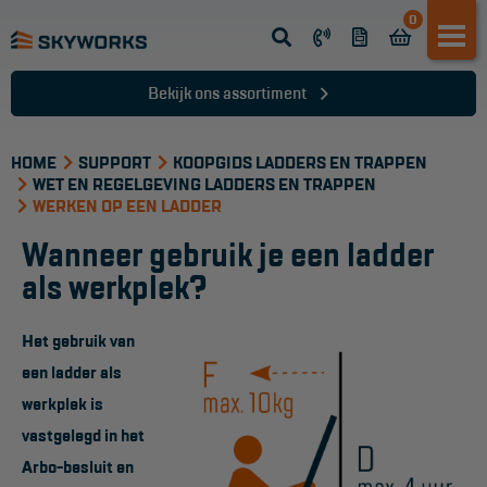
0
Opsteek ladder
Reformladder
Bekijk ons assortiment
Schuifladder
HOME
Telescopische ladder
SUPPORT
KOOPGIDS LADDERS EN TRAPPEN
WET EN REGELGEVING LADDERS EN TRAPPEN
Dakladder
WERKEN OP EEN LADDER
Wanneer gebruik je een ladder
Ladder accessoires
als werkplek?
Ladder onderdelen
Het gebruik van
TRAPPEN
een ladder als
Bordestrap
werkplek is
vastgelegd in het
Dubbele trap
Arbo-besluit en
Werktrappen