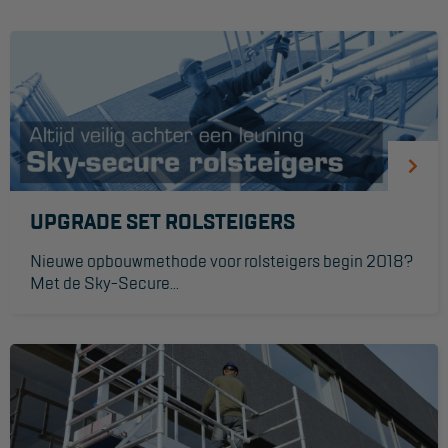
Werkbordes
Magazijntrap
Trailertrap
Trap accessoires
Trap onderdelen
UPGRADE SET ROLSTEIGERS
Schraag
Nieuwe opbouwmethode voor rolsteigers begin 2018?
Met de Sky-Secure...
VALBEVEILIGING
Veiligheid sets
Harnas gordels
Verbindingsmiddelen
Anker middelen