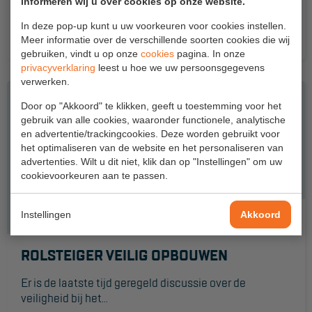
Veelgestelde vragen
informeren wij u over cookies op onze website.
Onlangs zijn er twee nieuwe A-bladen verschenen : een
In deze pop-up kunt u uw voorkeuren voor cookies instellen.
Wet- en regelgeving
voor...
Meer informatie over de verschillende soorten cookies die wij
gebruiken, vindt u op onze
Garantie
cookies
pagina. In onze
privacyverklaring
leest u hoe we uw persoonsgegevens
Algemene voorwaarden
verwerken.
Door op "Akkoord" te klikken, geeft u toestemming voor het
Webshop voorwaarden
gebruik van alle cookies, waaronder functionele, analytische
en advertentie/trackingcookies. Deze worden gebruikt voor
het optimaliseren van de website en het personaliseren van
advertenties. Wilt u dit niet, klik dan op "Instellingen" om uw
cookievoorkeuren aan te passen.
Instellingen
Akkoord
ROLSTEIGER VEILIG OPBOUWEN
Er is de laatste tijd geregeld discussie over de
veiligheid bij het...