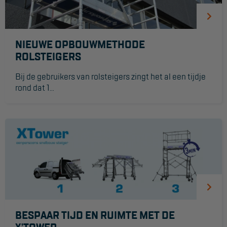
Reddingsmiddelen
NIEUWE OPBOUWMETHODE
ACTIES
ROLSTEIGERS
CombiDeals
Bij de gebruikers van rolsteigers zingt het al een tijdje
rond dat 1...
MAATWERK
VERHUUR
Steigers
Rolsteigers
Schilderstellingen
Gevelsteigers
BESPAAR TIJD EN RUIMTE MET DE
Steiger overkapping