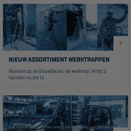
Project toepassingen
Laagbouw
Hoogbouw
Industrie
Projectvoorbeelden
NIEUW ASSORTIMENT WERKTRAPPEN
KEURING
Noviteit op de BouwBeurs : de werktrap. Altijd 2
handen vrij om te...
Keuring en Inspectie
Ladders en trappen
Steigers
Valbeveiliging
Reparatie en onderhoud