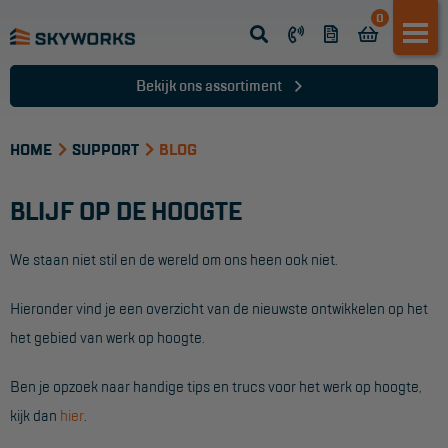
0
Opsteek ladder
Reformladder
Bekijk ons assortiment
Schuifladder
HOME
Telescopische ladder
SUPPORT
BLOG
Dakladder
BLIJF OP DE HOOGTE
Ladder accessoires
We staan niet stil en de wereld om ons heen ook niet.
Ladder onderdelen
Hieronder vind je een overzicht van de nieuwste ontwikkelen op het
TRAPPEN
het gebied van werk op hoogte.
Bordestrap
Ben je opzoek naar handige tips en trucs voor het werk op hoogte,
Dubbele trap
kijk dan
hier
.
Werktrappen