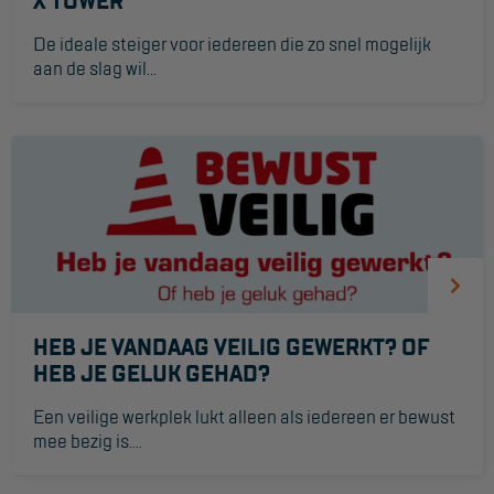
X’TOWER
Hangbruginstallaties
De ideale steiger voor iedereen die zo snel mogelijk
aan de slag wil...
Schilderwerkzaamheden
Gevelrenovatie
Industrieel onderhoud
Hoogwerkers
Telescoop hoogwerkers
Knikarmhoogwerkers
Spinhoogwerkers
HEB JE VANDAAG VEILIG GEWERKT? OF
HEB JE GELUK GEHAD?
Schaarhoogwerkers
Een veilige werkplek lukt alleen als iedereen er bewust
Masthoogwerkers
mee bezig is....
Autohoogwerkers